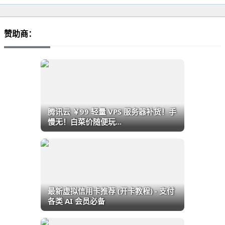
赞助商：
腾讯云 ￥99 轻量 VPS 服务器补货！手
慢无！白菜价随便玩...
最新虚拟信用卡推荐 (开卡教程) - 支付
各类 AI 会员必备