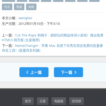
社交
管理
网络
本文小编：
wangtao
生产日期：2012年01月10日 - 下午3:10
上一篇：
Cut The Rope 割绳子 - 超耐玩的精品休闲小游戏！推出免费
HTML5 网页版 (五星推荐)
下一篇：
NameChanger - 苹果 Mac 系统下优秀实用且免费的批量重
命名工具！(批量改名利器)
上一篇
下一篇
首页
正版
电脑版
回顶部