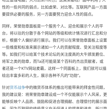
地去整理电脑，只为达到100分。这其实都在产品中利用了人
性的一些共同的弱点，比如虚荣、对比等。互联网产品一方面
要提供必要的服务，另一方面要努力迎合人性的弱点。
同样，荣誉勋章面板是一个服务个人、迎合和展示个人的平
台，将以往的分散于各个网站的等级和统计情况进行汇总和分
析，根据个人偏好进行展示。我们可以在荣誉勋章面板上设置
一些维度和标准来展示诸如一个人的贡献程度、受关注程度等
等。如我们可以给某个技术论坛的关注度高的大牛颁发爵位、
将军之类的勋章，而Ta还可能是某个百科的杰出贡献者，或
者还是一个KTV网站麦霸，这样一个同面板上，我们就可以描
绘出丰富多彩的人生，展示各种不凡的“功勋”。
针对
货币战争
中的微货币体系的推出可能带来的拜金性问题，
我的建议是：将荣誉勋章建设成一个不仅能展示个人风采，更
能够反映个人品质、鼓励和促进合理捐献、合理偿付的展示面
板。因为互联网的终极意义在于促进人的提高和进步。所以简