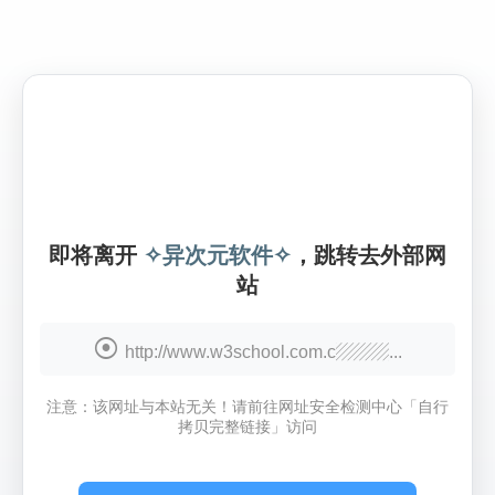
即将离开
✧异次元软件✧
，跳转去外部网
站
http://www.w3school.com.c▨▨▨...
注意：该网址与本站无关！请前往网址安全检测中心「自行
拷贝完整链接」访问