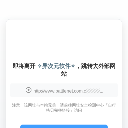
即将离开
✧异次元软件✧
，跳转去外部网
站
http://www.battlenet.com.c▨▨▨...
注意：该网址与本站无关！请前往网址安全检测中心「自行
拷贝完整链接」访问