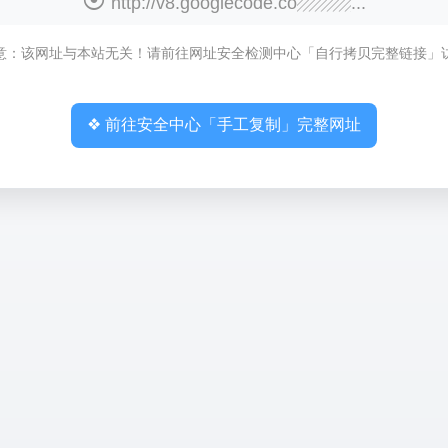
http://v8.googlecode.co▨▨▨...
意：该网址与本站无关！请前往网址安全检测中心「自行拷贝完整链接」
❖ 前往安全中心「手工复制」完整网址