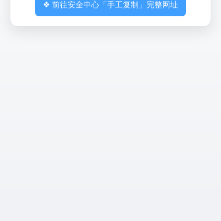
❖ 前往安全中心「手工复制」完整网址