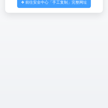
❖ 前往安全中心「手工复制」完整网址