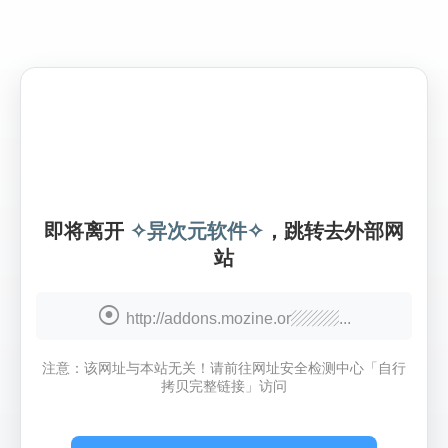
即将离开
✧异次元软件✧
，跳转去外部网
站
http://addons.mozine.or▨▨▨...
注意：该网址与本站无关！请前往网址安全检测中心「自行
拷贝完整链接」访问