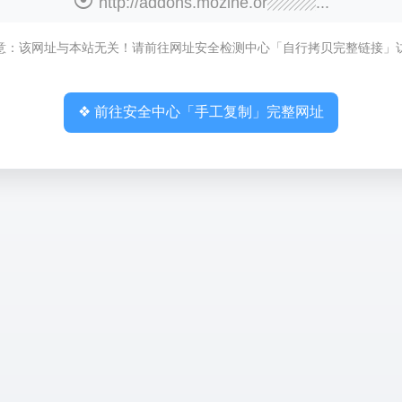
http://addons.mozine.or▨▨▨...
意：该网址与本站无关！请前往网址安全检测中心「自行拷贝完整链接」
❖ 前往安全中心「手工复制」完整网址