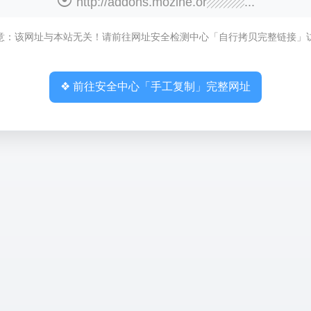
http://addons.mozine.or▨▨▨...
意：该网址与本站无关！请前往网址安全检测中心「自行拷贝完整链接」
❖ 前往安全中心「手工复制」完整网址