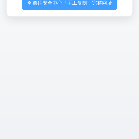
❖ 前往安全中心「手工复制」完整网址