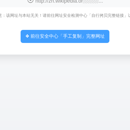
http://zh.wikipedia.or▨▨▨...
意：该网址与本站无关！请前往网址安全检测中心「自行拷贝完整链接」
❖ 前往安全中心「手工复制」完整网址