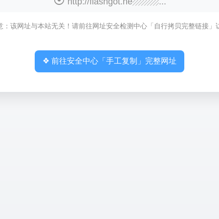
http://flashgot.ne▨▨▨...
意：该网址与本站无关！请前往网址安全检测中心「自行拷贝完整链接」
❖ 前往安全中心「手工复制」完整网址