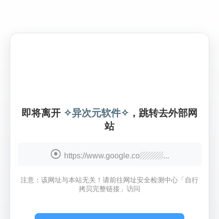
即将离开
✧异次元软件✧
，跳转去外部网
站
https://www.google.co▨▨▨...
注意：该网址与本站无关！请前往网址安全检测中心「自行
拷贝完整链接」访问