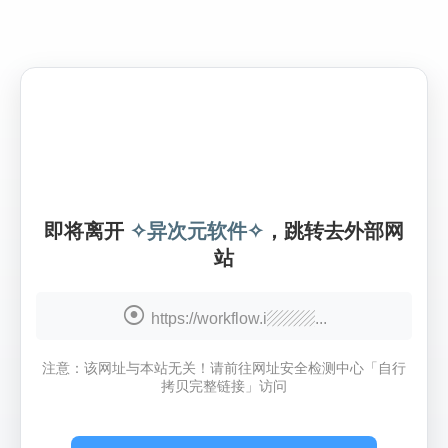
即将离开
✧异次元软件✧
，跳转去外部网
站
https://workflow.i▨▨▨...
注意：该网址与本站无关！请前往网址安全检测中心「自行
拷贝完整链接」访问