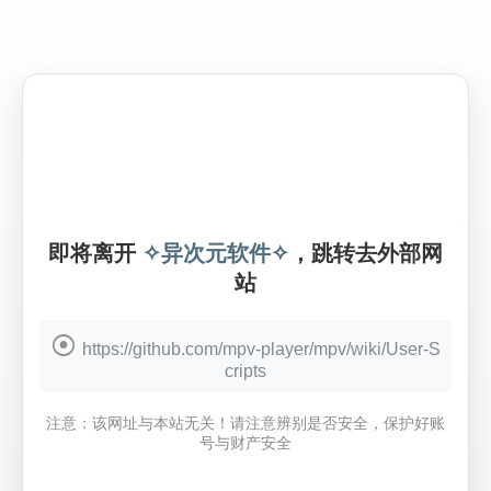
即将离开
✧异次元软件✧
，跳转去外部网
站
https://github.com/mpv-player/mpv/wiki/User-S
cripts
注意：该网址与本站无关！请注意辨别是否安全，保护好账
号与财产安全