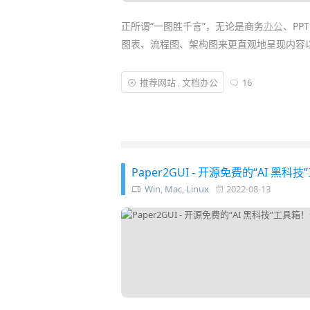
正所谓“一图胜千言”，无论是商务
办公
、PP
图表、流程图、架构图来更直观地呈现内容
市面上较优秀的绘图软件有：
ProcessOn
、
V
推荐网站
,
文档办公
16
免费且开源的跨平台
制图
画图工具！它不仅有
注册、不限文件数、可导出导入，以及大量
Paper2GUI - 开源免费的“AI
Win
,
Mac
,
Linux
2022-08-13