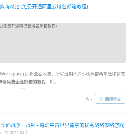
商对比 (免费开通阿里云域名邮箱教程)
le Workspace) 即将全面收费，所以近期不少小伙伴都希望迁移到完
申请免费企业邮箱的教程
」吧。
. . . . .
专用的，对个人也很有实用价值！它的特点是可以绑定属于
自己的
-
阅读全文
，不仅能提升自己的品牌形象，也能避免邮箱被绑定在某一
com
持长存，更有安全感……
」 全面战争：战锤 - 奇幻中古世界背景的优秀战略策略游戏
s
2022-04-1