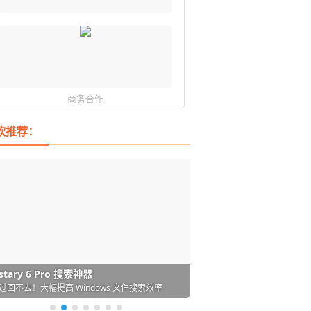
商务合作
软推荐：
DM 必备的下载神器
istary 6 Pro 搜索神器
ences 桌面图标自动整理/美化神器
arallels Desktop 虚拟机
ownie 下载网络视频的神器 (Mac)
ypora - 极简好用的 Markdown 编辑器
强的 Windows 平台下载工具
过回不去！大幅提高 Windows 文件搜索效率
人必备！图标再多桌面也不再凌乱！
 Mac 上流畅运行 Windows (支持 M 芯片)
键下视频，超简单好用！谁用谁知道
覆写作体验！跨平台支持 Win / Mac