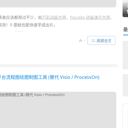
读者应该都用过不少，如
万彩动画大师
、
Focusky 动画演示大师
、
效！0 基础也能快速学成出片。
最
. . . . .
大师
」也不例外，它同样容易上手，且效果媲美并对标 AE (
After
-
阅读全文
率。也就是说，你日常看到的很多一些 AE 特效，使用它就可以快速
流程图绘图制图工具 (替代 Visio / ProcessOn)