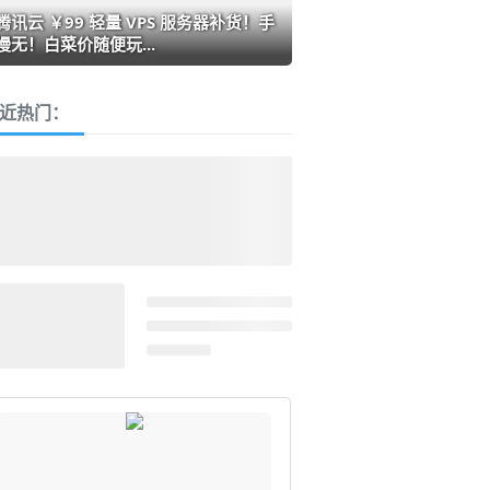
腾讯云 ￥99 轻量 VPS 服务器补货！手
慢无！白菜价随便玩...
近热门：