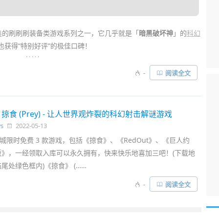
典
的刷刷刷装备类游戏系列之一，它几乎就是「
暗黑破坏神
」的
科幻
上也获得“特别好评”的极佳口碑！
. . . . .
 + 丰富的技能玩法 + 美式
漫画
风格 + 恶搞无厘头的有趣剧情形成了极
-
阅读全文
了一个殿堂级的招牌大作！同时该
游戏
不仅可以单机游玩，也能约上
爽……
 掠食 (Prey) - 让人世界观炸裂的科幻射击解谜游戏
s
2022-05-13
 商城限时免费 3 款游戏，包括《掠食》、《RedOut》、《巨人约
版》，一经领取入库可以永久拥有，快来快乐地喜加三吧！(下载地
尾处绿色框内)《掠食》 (……
-
阅读全文