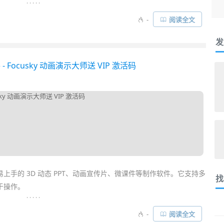
. . . . .
iere 等都要简单得多，你几乎不需要任何的基础，初次上手都能使用它制
-
阅读全文
地
学习
复杂的软件，没有门槛，做出来的作品效果还很不错，制作
发
- Focusky 动画演示大师送 VIP 激活码
单易上手的 3D 动态 PPT、动画宣传片、微课件等制作软件。它支持多
找
于操作。
. . . . .
PT 演示，让枯燥的演示文档变成动画，看起来更专业、动感十足、
-
阅读全文
于制作宣传动画视频、微课件、产品介绍、纪念册、公司报告等。对