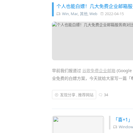
个人也能白嫖！几大免费企业邮箱服务
Win
,
Mac
,
其他
,
Web
2022-04-15
早前我们报道过
谷歌免费企业邮箱
(Goog
全免费的白嫖方案，今天就给大家写一篇「
其实，
企业邮箱
(
域名邮箱
) 并不是
企业
用户
发现分享
,
推荐网站
34
域名
，比如异次元的
xxx@iplaysoft.
服务商 (我就是从谷歌迁出了)，能让帐号保
「喜+1
Window