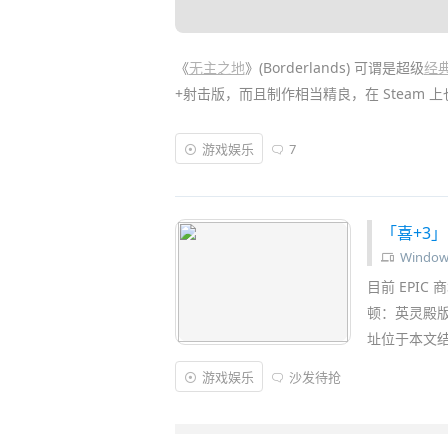
《
无主之地
》(Borderlands) 可谓是超级
经
+射击版，而且制作相当精良，在 Steam 
FPS 射击 + RPG 角色扮演 + 刷刷大量装备
游戏娱乐
7
为独特的化学反应，让《
无主之地 3
》成为
几个朋友「
一起联机
」打怪刷刷刷，非常的
「喜+3」
Window
目前 EPIC
顿：英灵殿
址位于本文结
游戏娱乐
沙发待抢