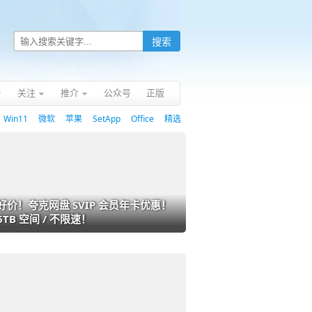
关注
推介
公众号
正版
Win11
微软
苹果
SetApp
Office
精选
好价！夸克网盘 SVIP 会员年卡优惠！
6TB 空间 / 不限速！