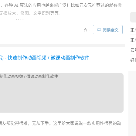
，各种 AI 算法的应用也越来越广泛！比如异次元推荐过的就有
微
无损放大
、
修图
、
文字识别
等等。
. . . . .
源
免费的！比如
视频补帧
、
视频超分辨率放大
、
抠图
、照片修复、人
-
阅读全文
正
过命令行或
编程
来操作，没技术背景很难用得上。而
Paper2GUI
正
正
 AI 工具箱……
云
 - 快速制作动画视频 / 微课动画制作软件
好
朋友都觉得很难，无从下手。这里给大家说说一款实用性很强的动