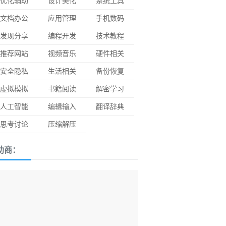
优化辅助
设计美化
系统工具
文档办公
应用管理
手机数码
发现分享
编程开发
技术教程
推荐网站
视频音乐
硬件相关
安全隐私
生活相关
备份恢复
虚拟模拟
书籍阅读
解密学习
人工智能
编辑输入
翻译辞典
思考讨论
压缩解压
助商：