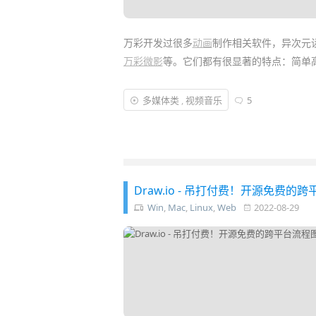
万彩开发过很多
动画
制作相关软件，异次元
万彩微影
等。它们都有很显著的特点：简单高
这次另一款全新开发的软件——「
万彩特效
多媒体类
,
视频音乐
5
Effect
)，可直线提升制作特效动画视频的效
上手制作出来，而无需再去繁杂地学习……
Draw.io - 吊打付费！开源免费的跨平台
Win
,
Mac
,
Linux
,
Web
2022-08-29