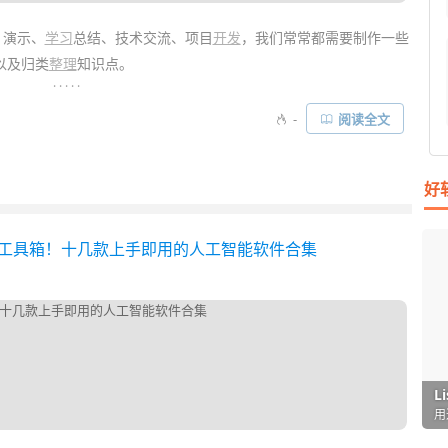
T 演示、
学习
总结、技术交流、项目
开发
，我们常常都需要制作一些
以及归类
整理
知识点。
. . . . .
isio
、
亿图图示
等基本都要收费的，而「
Draw.io
」则是一款完全
-
阅读全文
在线网页版，也支持 Win、
Mac
、Linux 客户端，同时它还无需
丰富专业的图表模版……
好
 黑科技”工具箱！十几款上手即用的人工智能软件合集
I
L
F
P
D
T
超
用
懒
在
一
颠