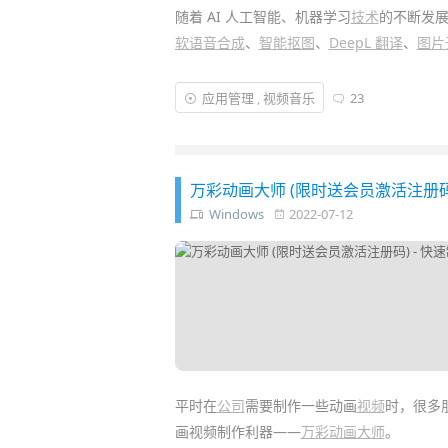
随着 AI 人工智能、机器学习
技术
的不断发展
软语音合成
、
智能抠图
、
DeepL 翻译
、
图片
其实，还有很多实用厉害的 AI 算法都是
开
应用管理
,
视频音乐
23
像转
漫画
、AI 配音等，但由于它们都要通
是一款专为普通用户制作的“桌面图形版”多功能
万彩动画大师 (限时送会员激活注册码)
Windows
2022-07-12
平时在
公司
需要制作一些动画
视频
时，很多
画视频制作利器——
万彩动画大师
。