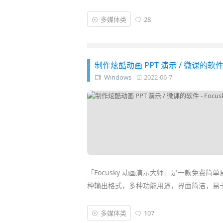
这款软件的操作比 AE、Flash、Prem
多媒体类
28
作出让人惊艳的动画视频！你完全无需辛苦
各类视频绝对的省时省心省力……
制作炫酷动画 PPT 演示 / 微课的软件 
Windows
2022-06-7
「Focusky 动画演示大师」是一款免费简
种输出格式，多种功能用途，界面简洁，易
这款软件能让你轻松创作出炫酷高大上的 P
多媒体类
107
生动有趣，更能吸引人。Focusky 可用