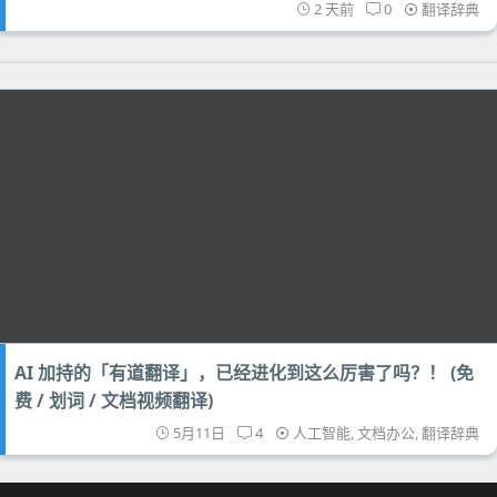
2 天前
0
翻译辞典
AI 加持的「有道翻译」，已经进化到这么厉害了吗？！ (免
费 / 划词 / 文档视频翻译)
5月11日
4
人工智能
,
文档办公
,
翻译辞典