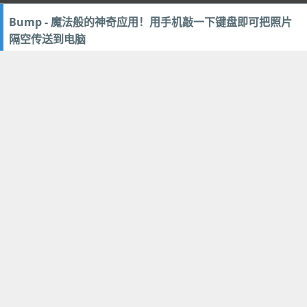
Bump - 魔法般的神奇应用！用手机敲一下键盘即可把照片
隔空传送到电脑
2012年5月28日
62
手机数码
,
网络软件
Paladog 圣犬帕拉狗骑士 - 真心好玩的精品动作攻城塔防小
游戏 (Flash/iOS/Android)
2012年5月26日
48
游戏娱乐