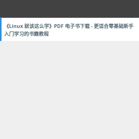
《Linux 就该这么学》PDF 电子书下载 - 更适合零基础新手
入门学习的书籍教程
2018年6月7日
67
书籍阅读
,
技术教程
SQLPro Studio - 数据库管理客户端工具 (原
限免
生 macOS 应用)
2018年5月18日
编程开发
5
上一页
第7页
下一页