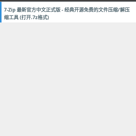
7-Zip 最新官方中文正式版 - 经典开源免费的文件压缩/解压
缩工具 (打开.7z格式)
2021年11月29日
75
压缩解压
提升APP启动速度
轻启动 (免费/完整版) - 自动点击跳过 APP 开屏广告 / 免等待
倒计时加速启动安卓应用
2021年6月29日
33
优化辅助