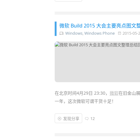
括 Android M、Android Wear、Goog
顾……
微软 Build 2015 大会主要亮
Windows
,
Windows Phone
2015-05-
在北京时间4月29日 23:30，
微软
在旧金山
一年，这次微软可谓干货十足！
在 Build 2015 首日的将近三小时的主题演讲
发现分享
12
针对新产品和服务，包括 Azure、
Office
、
W
等产品。今天我们一同回顾发布会的内容吧