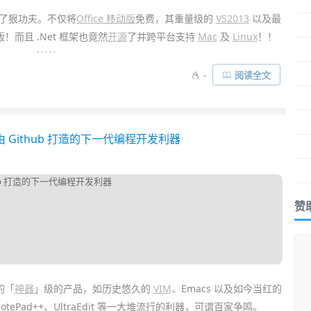
了狠功夫。不仅将
Office 移动版
免费，其重量级的
VS2013
以及最
！而且 .Net 框架也竟然
开源
了并跨平台支持
Mac
及
Linux
！！
. . . . .
社区版/完全免费) 现已提供下载。作为微软跨平台新战略下的
开发
工
-
阅读全文
 Windows 到 Mac、Linux、甚至是编写
iOS
和
Android
性能更优异的
Android 模拟器
……
由 Github 打造的下一代编程开发利器
赞
的「
神器
」级的产品，如历史悠久的
VIM
、Emacs 以及如今当红的
、NotePad++、UltraEdit 等一大堆流行的利器，可谓百家争鸣。