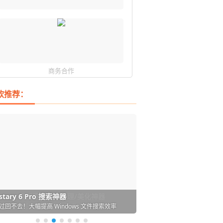
商务合作
软推荐：
DM 必备的下载神器
istary 6 Pro 搜索神器
ences 桌面图标自动整理/美化神器
arallels Desktop 虚拟机
ownie 下载网络视频的神器 (Mac)
ypora - 极简好用的 Markdown 编辑器
强的 Windows 平台下载工具
过回不去！大幅提高 Windows 文件搜索效率
人必备！图标再多桌面也不再凌乱！
 Mac 上流畅运行 Windows (支持 M 芯片)
键下视频，超简单好用！谁用谁知道
覆写作体验！跨平台支持 Win / Mac