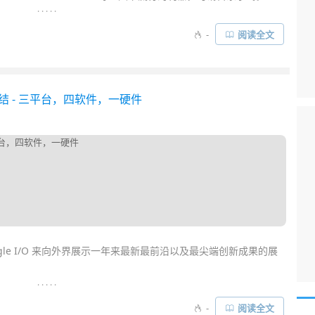
. . . . .
码
仓库/开源社区，GitHub 的程序员们并不满足于此。他们使用目
-
阅读全文
于21世纪”的代码编辑器——
Atom
， 它
开源
免费跨平台，并且整合
管理功能，支持插件扩展，可配置性非常高……
大会总结 - 三平台，四软件，一硬件
gle I/O 来向外界展示一年来最新最前沿以及最尖端创新成果的展
. . . . .
出的干货颇多，我们总结了一下就是三平台，四软件，一硬件。包
-
阅读全文