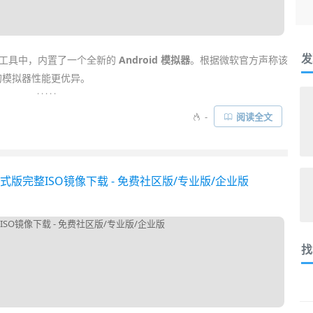
发
工具中，内置了一个全新的
Android 模拟器
。根据微软官方声称该
模拟器性能更优异。
. . . . .
同学又多了一个新选择。不过，如果你没有
编程
的需求，为了模拟器去
-
阅读全文
微软
很贴心地特意推出了
Visual Studio Emulator for Android 独
S 单独运行，有兴趣的朋友不妨试试……
官方中文正式版完整ISO镜像下载 - 免费社区版/专业版/企业版
找