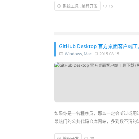
Windows 10 物联网核心版 (Windows10 I
系统工具
,
编程开发
15
样的廉价迷你电脑设备「免费」推出的超轻
树莓派这样的迷你电脑作为物联网的“中枢大
GitHub Desktop 官方桌面客户端
Windows
,
Mac
2015-08-15
如果你是一名程序员，那么一定会听过或用
最热门的公共代码仓库网站，多到数不清的
用户可在 GitHub 上为项目建立公开的代
编程开发
20