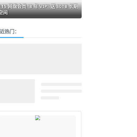
115 网盘会员 “8 年 VIP” 送 30TB 长期
空间
近热门：