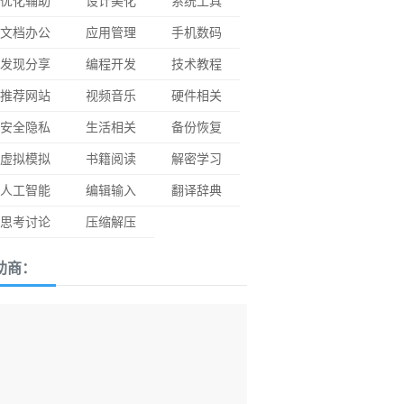
优化辅助
设计美化
系统工具
文档办公
应用管理
手机数码
发现分享
编程开发
技术教程
推荐网站
视频音乐
硬件相关
安全隐私
生活相关
备份恢复
虚拟模拟
书籍阅读
解密学习
人工智能
编辑输入
翻译辞典
思考讨论
压缩解压
助商：