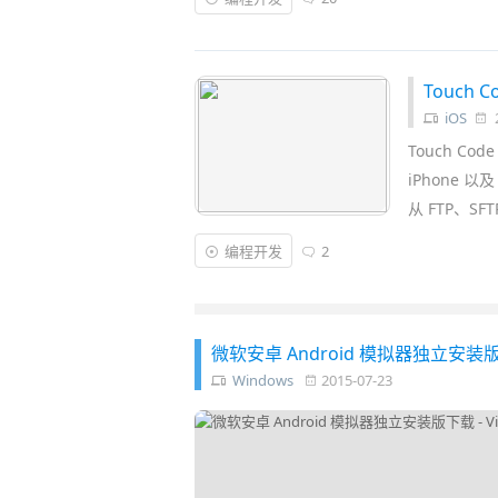
供的
版本控制
功能，还可以与其他用户(同事
目动态、对别人的
源代码
做出贡献，或对改
Touch 
iOS
2
Touch Co
iPhone 
从 FTP、S
编程开发
2
微软安卓 Android 模拟器独立安装版下载 - V
Windows
2015-07-23