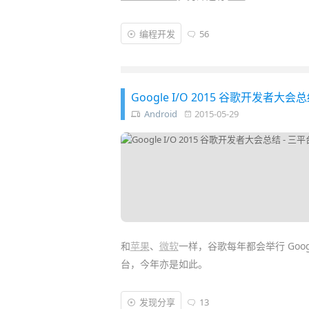
然而，作为目前全球范围内影响力最大的
代
编程开发
56
前最先进流行的技术重新打造了一款称为“属
GIT 并提供类似 SublimeText 的包
Google I/O 2015 谷歌开发者
Android
2015-05-29
和
苹果
、
微软
一样，谷歌每年都会举行 Goo
台，今年亦是如此。
在今年的
Google I/O 2015
大会上，
谷歌
拿
发现分享
13