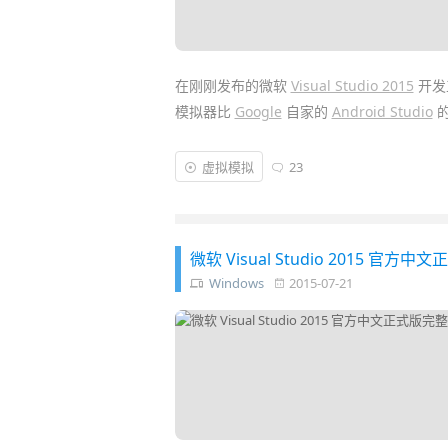
在刚刚发布的微软
Visual Studio 2015
开发
模拟器比
Google
自家的
Android Studio
的
这对于想在电脑上运行 APK 安卓应用的
虚拟模拟
23
安装个
VS2015
似乎有点过于笨重。为此，
立安装版
的安卓
模拟器
，它可以完全脱离 V
微软 Visual Studio 2015 
Windows
2015-07-21