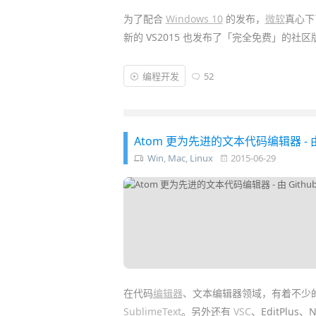
为了配合
Windows 10
的发布，
微软
真心下
新的 VS2015 也发布了「完全免费」的社区版
Visual Studio 2015 官方简体中文正式版
(
编程开发
52
具，
VS2015
支持开发人员编写跨平台应用程序，从
代码！此外，微软还为此发布了比
谷歌
自家
Atom 更为先进的文本代码编辑器 - 
Win
,
Mac
,
Linux
2015-06-29
在代码
编辑器
、文本编辑器领域，有着不少
SublimeText
。另外还有
VSC
、EditPlus