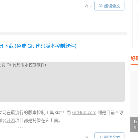
oT Core) 是专门为
树莓派
(Raspberry Pi)、
MinnowBoard Max
这
-
阅读全文
量级操作系统。通过它，物联网软硬件开发商和普通用户均可以将
脑”，按需控制各种智能
硬件
设备……
工具下载 (免费 Git 代码版本控制软件)
好
过现在最流行的版本控制工具
GIT
！而
GitHub.com
则是目前全球
知名
开源
项目都是托管在它上面。
I
L
F
P
D
T
. . . . .
超
用
懒
在
一
颠
码库，也能建立
免费的私有库
。托管后你不仅可以使用任何 Git 本身提
-
阅读全文