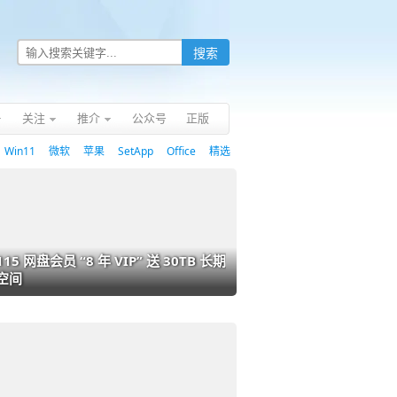
关注
推介
公众号
正版
Win11
微软
苹果
SetApp
Office
精选
115 网盘会员 “8 年 VIP” 送 30TB 长期
空间