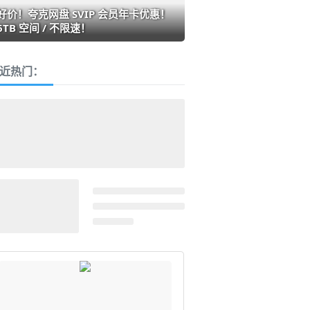
好价！夸克网盘 SVIP 会员年卡优惠！
6TB 空间 / 不限速！
近热门：