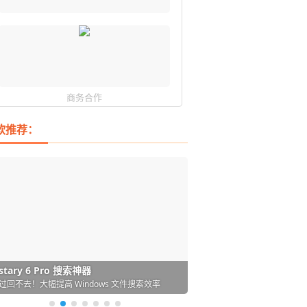
商务合作
软推荐：
DM 必备的下载神器
istary 6 Pro 搜索神器
ences 桌面图标自动整理/美化神器
arallels Desktop 虚拟机
ownie 下载网络视频的神器 (Mac)
ypora - 极简好用的 Markdown 编辑器
强的 Windows 平台下载工具
过回不去！大幅提高 Windows 文件搜索效率
人必备！图标再多桌面也不再凌乱！
 Mac 上流畅运行 Windows (支持 M 芯片)
键下视频，超简单好用！谁用谁知道
覆写作体验！跨平台支持 Win / Mac