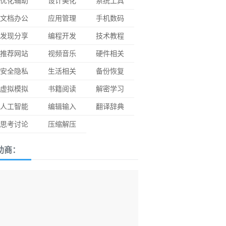
优化辅助
设计美化
系统工具
文档办公
应用管理
手机数码
发现分享
编程开发
技术教程
推荐网站
视频音乐
硬件相关
安全隐私
生活相关
备份恢复
虚拟模拟
书籍阅读
解密学习
人工智能
编辑输入
翻译辞典
思考讨论
压缩解压
助商：