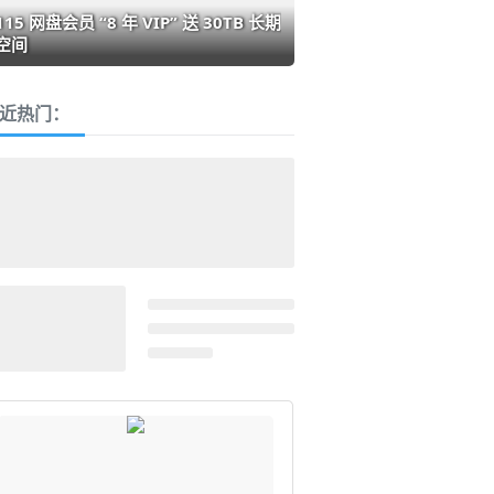
115 网盘会员 “8 年 VIP” 送 30TB 长期
空间
近热门：