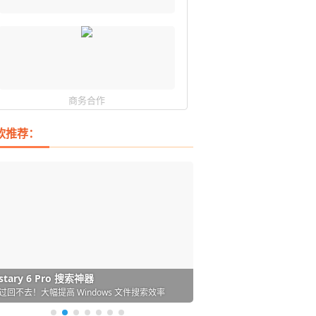
商务合作
软推荐：
DM 必备的下载神器
istary 6 Pro 搜索神器
ences 桌面图标自动整理/美化神器
arallels Desktop 虚拟机
ownie 下载网络视频的神器 (Mac)
ypora - 极简好用的 Markdown 编辑器
强的 Windows 平台下载工具
过回不去！大幅提高 Windows 文件搜索效率
人必备！图标再多桌面也不再凌乱！
 Mac 上流畅运行 Windows (支持 M 芯片)
键下视频，超简单好用！谁用谁知道
覆写作体验！跨平台支持 Win / Mac