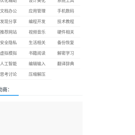
优化辅助
设计美化
系统工具
文档办公
应用管理
手机数码
发现分享
编程开发
技术教程
推荐网站
视频音乐
硬件相关
安全隐私
生活相关
备份恢复
虚拟模拟
书籍阅读
解密学习
人工智能
编辑输入
翻译辞典
思考讨论
压缩解压
助商：