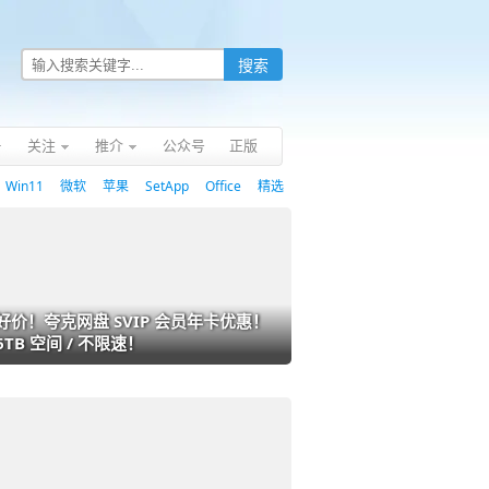
关注
推介
公众号
正版
Win11
微软
苹果
SetApp
Office
精选
好价！夸克网盘 SVIP 会员年卡优惠！
6TB 空间 / 不限速！