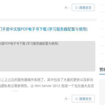
-
阅读全文
之后所有一切就恢复正常，
网速
飞快，之前老是访问不了的
Google
慢或打不开
网页
，我都会尝试换一组DNS设置，经常这样就解决
工输入IP地址总有那么点不爽，于是找来了一款
一键快速切换
2 官方入门手册中文版PDF电子书下载 (学习服务器配置与使用)
嗯，生活又美好了……
赞
2012 正式版
的服务器操作系统了，其中包含了大量的更新以及新功
建私有云等新特性，让 Win Server 2012 变成一个无比强大且灵
. . . . .
-
阅读全文
置以及使用
Windows Server 2012
将会让你在项目中构建服务器平