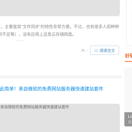
，主要是其“文件同步”的特性非常方便。不过，也有很多人因种种
间不足等），没有应用上这类云存储网盘。
. . . . .
不一样了，
FTPBox
这款免费软件能让你的
FTP
空间瞬间变成一个可
-
阅读全文
好
储服务！重点是你的FTP空间有多大就能用多大，没任何限制。即便
跟
局域网
中的FTP进行同步。FTPbox 同时也是一款非常优秀的免费
可以全自动地帮你实现文件异地
备份
……
零建网站如此简单！来自微软的免费网站服务器快速建站套件
I
L
F
P
D
T
超
用
懒
在
一
颠