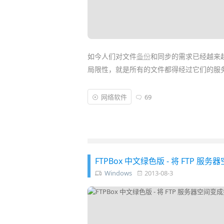
如今人们对文件
备份
和同步的需求已经越来
局限性，就是所有的文件都得经过它们的服
Resilio Sync
(以前叫做 BitTorrent Sync)
网络软件
69
让多台电脑之间直接互相同步和
共享
文件，而
空间限制的私有个人化的 Dropbox。它采
件共享，是现今流行的
云存储
服务外又一颠
FTPBox 中文绿色版 - 将 FTP 
Windows
2013-08-3