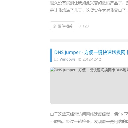
很久没有买到让我如此兴奋的
数码
产品了，
是让我鸡冻了几天，这货实在太对我胃口了
如今无论是工作生活都已经离不开“数据”了
硬件相关
123
资源，而同时拥有多台电脑、手机、平板的
一管理好自己的文件，保证资料安全同时又可
为我搞定了一切……
DNS Jumper - 方便一键快速切
Windows
2012-12-12
由于这些天经常访问
网络
速度缓慢，偶尔打
不顺畅。经过一轮检查，发现原来是电信的