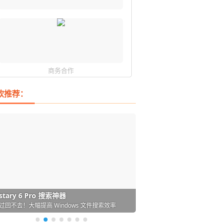
商务合作
软推荐：
DM 必备的下载神器
istary 6 Pro 搜索神器
ences 桌面图标自动整理/美化神器
arallels Desktop 虚拟机
ownie 下载网络视频的神器 (Mac)
ypora - 极简好用的 Markdown 编辑器
强的 Windows 平台下载工具
过回不去！大幅提高 Windows 文件搜索效率
人必备！图标再多桌面也不再凌乱！
 Mac 上流畅运行 Windows (支持 M 芯片)
键下视频，超简单好用！谁用谁知道
覆写作体验！跨平台支持 Win / Mac