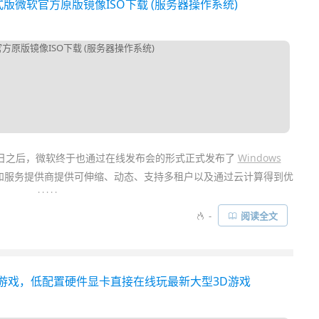
体中文正式版微软官方原版镜像ISO下载 (服务器操作系统)
用客户端了，使用起来也更加方便了……
了多日之后，微软终于也通过在线发布会的形式正式发布了
Windows
和服务提供商提供可伸缩、动态、支持多租户以及通过云计算得到优
. . . . .
-
阅读全文
系统”，它从管理硬件和应用程序扩展到管理服务和技术，让最终用
势。Windows Server 2012 提供了超过300项的新功能，并包含
载游戏，低配置硬件显卡直接在线玩最新大型3D游戏