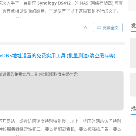
这次入手了一台群晖
Synology DS412+
的 NAS (网络存储器) 可真
！真有点相见恨晚的感觉，于是便有了以下这篇软到不行的文了。
. . . . .
发
！
工作
文档、生活照片、精心收藏的音乐电影等都是不可丢失的宝贵
-
阅读全文
朋友比比皆是，分散各处的文件除了难
管理
外也容易损坏。怎样统
以方便在各处使用和分享正是很多人头疼的问题。而这个 NAS 就
换网卡DNS地址设置的免费实用工具 (批量测速/清空缓存等)
找
不开网站，或者访问速度特别特别慢，加上一些国外网站访问特别
DNS服务器
经常性犯二，要么是超载宕机，要么被强插广告，要么
. . . . .