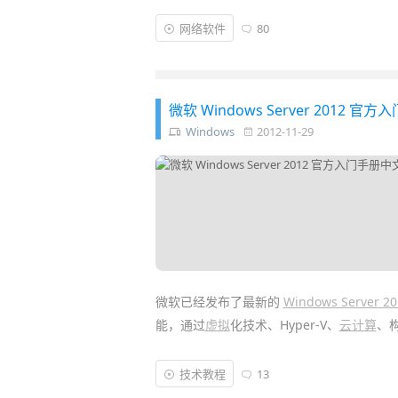
就被某
防火
[关键字河蟹补丁] 干扰等～
网络软件
80
尝试在网卡设置里更换了一组 DNS 服务器
也都通畅了！于是，现在一遇到上网莫名变
了。但作为懒人，老是要设置来设置去的，手
微软 Windows Server 201
DNS的免费绿色小工具
——
DNS Jumper
！
Windows
2012-11-29
微软已经发布了最新的
Windows Server 
能，通过
虚拟
化技术、Hyper-V、
云计算
、构
活的平台。
技术教程
13
对于 IT 相关技术人员来说，
学习
部署、配