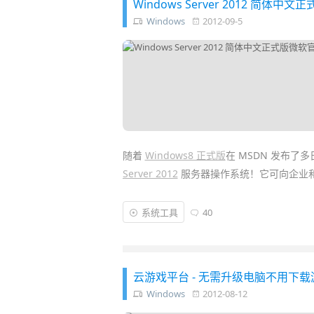
Windows Server 2012 简
了
CarotDAV
你不必再为每个网盘都安装专
Windows
2012-09-5
随着
Windows8 正式版
在 MSDN 发布
Server 2012
服务器操作系统！它可向企业
化的基础结构。
系统工具
40
Windows Server 2012
号称是一款“云操作
户、开发人员和IT人员都能享受到
云计算
的优
新一代的Hyper-V 3.0
虚拟
化技术……
云游戏平台 - 无需升级电脑不用下
Windows
2012-08-12