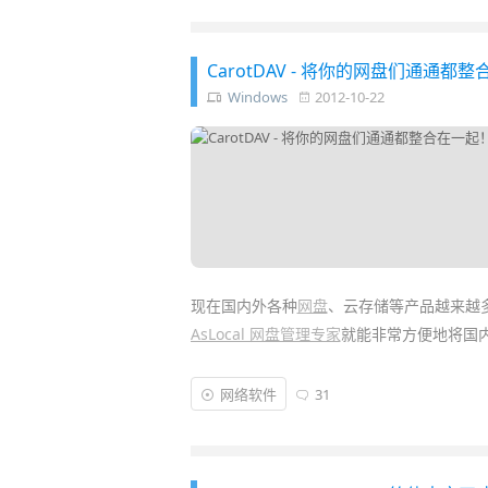
台变得游刃有余。当然，虽然市面上充斥着
2012 入门手册中文版
》PDF
电子书
则更加权
CarotDAV - 将你的网盘们通
一读……
Windows
2012-10-22
现在国内外各种
网盘
、云存储等产品越来越
AsLocal 网盘管理专家
就能非常方便地将国内
夹统一进行管理，操作起来跟自己电脑一样
网络软件
31
然而，如果你常用的是国外的网盘如
Dropb
一操作管理文件呢？今天的主角
CarotDAV
“整合”在一起，实现上传/下载/移动/删除/重命