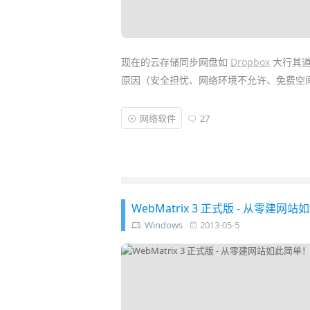
现在的云存储同步网盘如
Dropbox
大行其道
原因（安全担忧、网络环境不允许、免费空
不过，如果你有自己的FTP/SFTP
服务器
那就
网络软件
27
与本地电脑文件夹进行双向
同步
的私人云存
在没公网的环境下，你也能通过 FTPBox 来
双向同步文件备份软件 (类似
GoodSync
)，
WebMatrix 3 正式版 - 从
Windows
2013-05-5