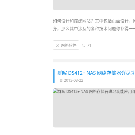
如何设计和搭建网站？其中包括页面设计、
身，那么其中涉及的各种技术问题你都得一
WebMatrix 3
(直译为“网页矩阵”) 是
微软
发
网络软件
71
页应用服务器和数据库引擎，内置PHP、My
等)。方便初级用户
入门建站
的同时也是一款
群晖 DS412+ NAS 网络存储
2013-03-22