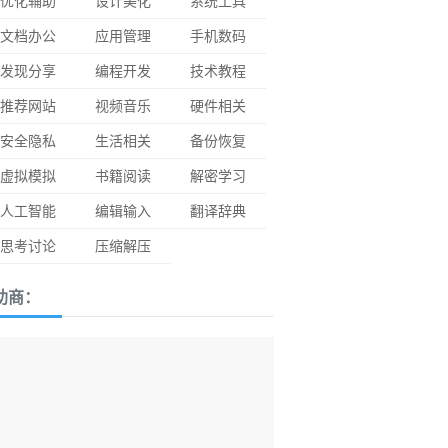
优化辅助
设计美化
系统工具
文档办公
应用管理
手机数码
发现分享
编程开发
技术教程
推荐网站
视频音乐
硬件相关
安全隐私
生活相关
备份恢复
虚拟模拟
书籍阅读
解密学习
人工智能
编辑输入
翻译辞典
思考讨论
压缩解压
助商：