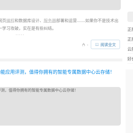
网页
编程
和数据库设计、
服务器
部署和运营.......如果你不是技术出
一学习攻破，实在是有些纠结。
正
. . . . .
正
布的一套免费轻量级网站
开发
套件，它包含有完整的代码编辑器、网
-
阅读全文
云
SQL等，同时还有丰富的模版和网页应用 (如
WordPress
、Joomla!
非常不错的
学习
工具……
好
器详尽功能应用评测，值得你拥有的智能专属数据中心云存储！