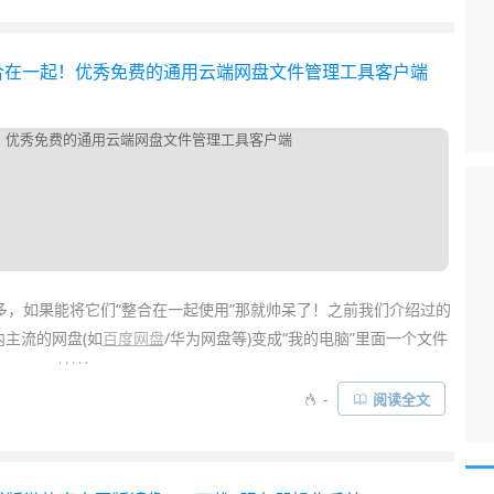
各种相关书籍
，不过由
微软
官方推出的免费的《
Windows Server
威，用于想了解和学习
服务器
技术的同学，这本电子书值得你下载
通都整合在一起！优秀免费的通用云端网盘文件管理工具客户端
多，如果能将它们“整合在一起使用”那就帅呆了！之前我们介绍过的
主流的网盘(如
百度网盘
/华为网盘等)变成“我的电脑”里面一个文件
. . . . .
非常的方便。
-
阅读全文
ox
、
SkyDrive
、
Google Drive
、
SugarSync
、Box 等那又该怎样统
正是为此而来！它是一个
免费通用的网盘客户端
，可以将不同网盘
名等操作，而且它还支持 WebDAV、FTP 及 IMAP 等服务器。有