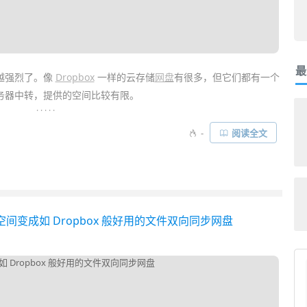
最
越强烈了。像
Dropbox
一样的云存储
网盘
有很多，但它们都有一个
务器中转，提供的空间比较有限。
. . . . .
 是一款
颠覆性的免费跨平台文件
同步
软件
！它不需第三方服务器即可
-
阅读全文
且全程AES加密。你可以将 Resilio Sync 看作是一个没有流量和
用基于类似
BT
下载的P2P分布式技术而来，速度快而且可通过密钥文
覆性新选择……
服务器空间变成如 Dropbox 般好用的文件双向同步网盘