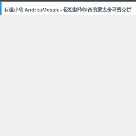
有趣小软 AndreaMosaic - 轻松制作神奇的蒙太奇马赛克拼
图效果图片
2011年10月22日
123
多媒体类
,
设计美化
PhotoShop CS6 Pre Release 预览版使用感受与图文评测
2011年10月20日
60
多媒体类