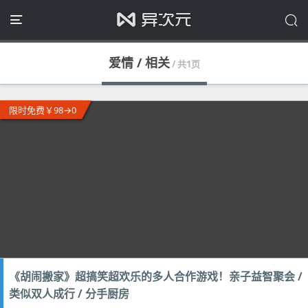
爱情 / 相关
/ 共1页
限时免费￥98→0
《胡闹搬家》超搞笑超欢乐的多人合作游戏！亲子益智聚会 /
类似双人成行 / 分手厨房