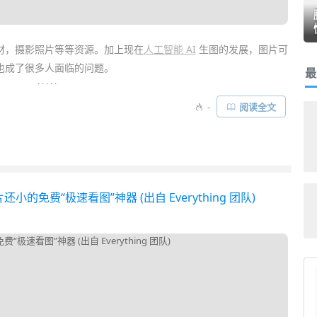
材，摄影照片等等资源。加上现在
人工智能 AI
生图的发展，图片可
也成了很多人面临的问题。
最
. . . . .
片素材
收集
与管理工具，帮你轻松收集及整理「案例、灵感、
图片
、
-
阅读全文
意灵感，让工作变得更有
效率
。而在过去一年仅一次打折的
Eagle
，
绝对值得入手……
片还小的免费“极速看图”神器 (出自 Everything 团队)