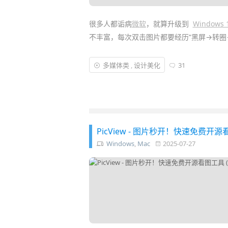
很多人都诟病
微软
，就算升级到
Windows 
不丰富，每次双击图片都要经历“黑屏→转圈
如果你也受够了这种糟糕的看图体验，那今
多媒体类
,
设计美化
31
快速，就是最好的体验！它出自“搜索快到
免费。就冲 Everything 这个金字招牌，
PicView - 图片秒开！快速免费开源看
Windows
,
Mac
2025-07-27