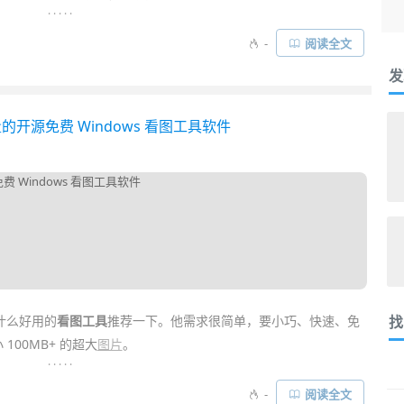
. . . . .
级版！它出自口碑极佳的「
BandiZip
」经典解压缩软件团队之手。
-
阅读全文
大量现代化功能特性，比如支持 HDR 照片高动态范围效果、支持
发
看 AI 图片提示词等……
量的开源免费 Windows 看图工具软件
什么好用的
看图工具
推荐一下。他需求很简单，要小巧、快速、免
找
100MB+ 的超大
图片
。
. . . . .
开源免费的看图小工具真的好用！它非常轻量小巧，打开大图速度
-
阅读全文