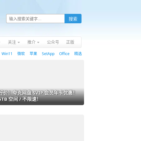
关注
推介
公众号
正版
Win11
微软
苹果
SetApp
Office
精选
好价！夸克网盘 SVIP 会员年卡优惠！
6TB 空间 / 不限速！