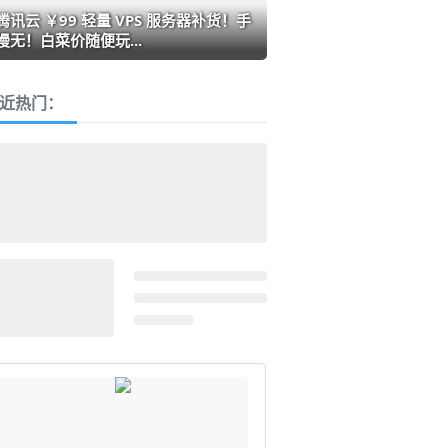
腾讯云 ￥99 轻量 VPS 服务器补货！手
慢无！白菜价随便玩...
近热门：