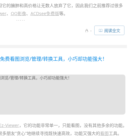
e，但它的臃肿和高价格让无数人放弃了它，因此我们之前推荐过很多
wer
、
QQ影像
、
ACDsee免费版
等。
. . . . .
/图片管理软件
，它整体界面布局类似 ACDSee，但体积却仅有1MB
-
阅读全文
它还支持批量
转换
格式、批量改名、幻灯片放映、捕捉屏幕、制作
持右键菜单快捷预览看图
，这个非常好用……
释经典的免费看图浏览/管理/转换工具，小巧却功能强大！
Ez-Viewer
，它的功能非常单一，只能看图，没有其他多余的功能。
多朋友”贪心”地继续寻找既快速高效，功能又强大的
看图
工具。