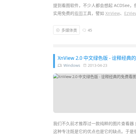
提到看图软件，不少人都会想起 ACDSe
实用免费的
看图
工具，譬如
XnView
、
EzVie
Imagine
是一款老牌、免费
短小精悍的看图
多媒体类
45
左右，速度非常快！除了基本看图功能外，
动画、压缩包看图等。而最大特色是它还
支
XnView 2.0 中文绿色版 - 诠
Windows
2013-04-23
我们不久前才推荐过一款纯粹的图片查看器
这种专注既是它的优点也是它的缺点。于是很