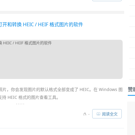
丰富，能左右翻页浏览同文件夹下的
图片
。而且除了看图外，还提
等图像处理功能……
打开和转换 HEIC / HEIF 格式图片的软件
赞
片，你会发现图片的默认格式全部变成了 HEIC。在 Windows 图
 HEIC 格式的图片查看工具。
. . . . .
称为 High Efficiency Image File Format，也叫做
-
阅读全文
式最大的优势是不改变画质前提下，比 JPG 图片占用将近小于一半
以保留更多的
照片
和视频……