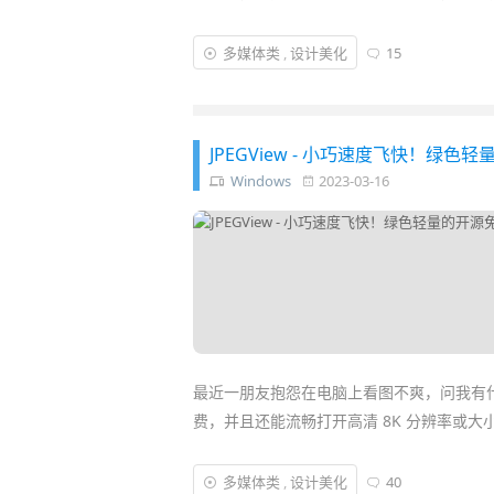
BandiView
是热门看图工具
HoneyView
升
多媒体类
,
设计美化
15
相比过去的
图片
查看器，
BandiView
加入了
HEIC / RAW /
漫画
模式、免解压直接看图、查
JPEGView - 小巧速度飞快！绿色轻
Windows
2023-03-16
最近一朋友抱怨在电脑上看图不爽，问我有
费，并且还能流畅打开高清 8K 分辨率或大小 
经过一番
搜索
和对比，发现
JPEGView
这款
多媒体类
,
设计美化
40