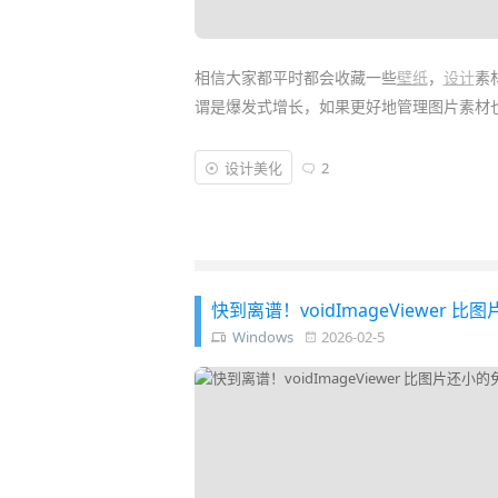
相信大家都平时都会收藏一些
壁纸
，
设计
素
谓是爆发式增长，如果更好地管理图片素材
Eagle
是一款 Win / Mac 平台上知名的图
设计美化
2
音视频、情绪板」等各种素材，激发更多创
这次跟随「
夏季大促
」也带来 7 折优惠！
快到离谱！voidImageViewer 比图
Windows
2026-02-5