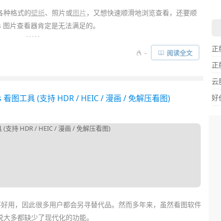
各种格式的
壁纸
、照片或
图片
，又想快速顺滑地浏览查看，还要顺
ws 图片查看器肯定是无法满足的。
. . . . .
正
看图工具
利器
PicView
！它不仅完全免费
开源
，主打一个“看图秒
-
阅读全文
Mac 了
。清爽极简无广告界面，支持文件夹翻页轮播浏览、
幻灯
正
相信会让你看图更爽……
云
ws 看图工具 (支持 HDR / HEIC / 漫画 / 免解压看图)
好
好用，因此很多用户都会另寻替代品。然而多年来，虽然看图软件
说大多都缺少了现代化的功能。