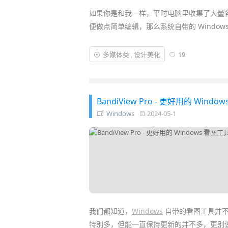
如果你是和我一样，平时电脑里收集了大量
便做点简单编辑，那么系统自带的 Windo
今天安利的是一款
经典
免费绿色 Windows
多媒体类
,
设计美化
19
开”，而且在问世 8 年后居然新增
跨平台支持 
片播放
、读取压缩包等，加上超快打开速度
BandiView Pro - 更好用的 Windo
Windows
2024-05-1
我们都知道，
Windows
自带的看图工具并不
特别多，但能一直保持更新的并不多，更别