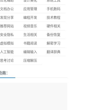
优化辅助
设计美化
系统工具
文档办公
应用管理
手机数码
发现分享
编程开发
技术教程
推荐网站
视频音乐
硬件相关
安全隐私
生活相关
备份恢复
虚拟模拟
书籍阅读
解密学习
人工智能
编辑输入
翻译辞典
思考讨论
压缩解压
助商：