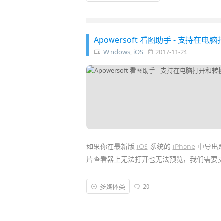
极快，界面简洁纯净无广告，支持图片格式
供了简单实用的如旋转、裁剪、调整对比度
Apowersoft 看图助手 - 支持在电脑
Windows
,
iOS
2017-11-24
如果你在最新版
iOS
系统的
iPhone
中导出照
片查看器上无法打开也无法预览，我们需要支持
HEIC
是由
Apple
新推出的更为先进的图像文件格式，全
多媒体类
20
HEIF
(中文名为高效图像文件格式)。
.heic
格
的空间！所以在存储空间有限的情况下，可