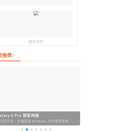
商务合作
软推荐：
DM 必备的下载神器
istary 6 Pro 搜索神器
ences 桌面图标自动整理/美化神器
arallels Desktop 虚拟机
ownie 下载网络视频的神器 (Mac)
ypora - 极简好用的 Markdown 编辑器
强的 Windows 平台下载工具
过回不去！大幅提高 Windows 文件搜索效率
人必备！图标再多桌面也不再凌乱！
 Mac 上流畅运行 Windows (支持 M 芯片)
键下视频，超简单好用！谁用谁知道
覆写作体验！跨平台支持 Win / Mac