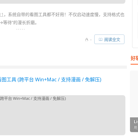
11
，系统自带的看图工具都不好用！不仅启动速度慢，支持格式也
→等待”的漫长折磨。
. . . . .
天这款宝藏软件
Void Image Viewer
就能让你明白：极致的简单和
-
阅读全文
让人震惊的神器——
Everything
”开发团队 voidtools 之手，同样
开源
闭眼我都愿意试试……
好
图工具 (跨平台 Win+Mac / 支持漫画 / 免解压)
I
L
F
P
D
T
超
用
懒
在
一
颠