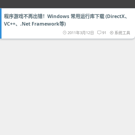
程序游戏不再出错！Windows 常用运行库下载 (DirectX、
VC++、.Net Framework等)
2011年3月12日
91
系统工具
上一页
第20页
首页
正版
电脑版
回顶部
广告投放
联系
FAQ
正版商城