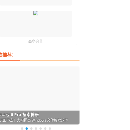
商务合作
软推荐：
DM 必备的下载神器
istary 6 Pro 搜索神器
ences 桌面图标自动整理/美化神器
arallels Desktop 虚拟机
ownie 下载网络视频的神器 (Mac)
ypora - 极简好用的 Markdown 编辑器
强的 Windows 平台下载工具
过回不去！大幅提高 Windows 文件搜索效率
人必备！图标再多桌面也不再凌乱！
 Mac 上流畅运行 Windows (支持 M 芯片)
键下视频，超简单好用！谁用谁知道
覆写作体验！跨平台支持 Win / Mac