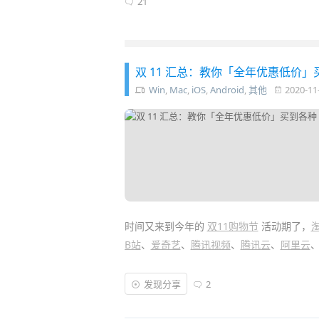
21
双 11 汇总：教你「全年优惠低价」
Win
,
Mac
,
iOS
,
Android
,
其他
2020-11
时间又来到今年的
双11购物节
活动期了，
B站
、
爱奇艺
、
腾讯视频
、
腾讯云
、
阿里云
而对于喜欢异次元的 IT 数码和软件爱好
发现分享
2
对象，我们一起来看看今年都有哪些值得入