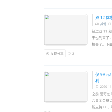
员，即可免费送一年的京东 Plus 会员
购物需求的朋友千万不要错过……
双 12 
其他
经过双 11
于也到来了，
机会了。下
发现分享
2
仅 99 
利
2020-11
之前 爱奇艺
合黄金会员免
能支持 PC