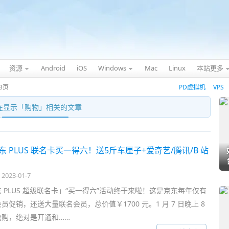
资源
Android
iOS
Windows
Mac
Linux
本站更多
3页
PD虚拟机
VPS
在显示「
购物
」相关的文章
 PLUS 联名卡买一得六！送5斤车厘子+爱奇艺/腾讯/B 站
2023-01-7
 PLUS 超级联名卡」“买一得六”活动终于来啦！这是京东每年仅有
员促销，还送大量联名会员，总价值￥1700 元。1 月 7 日晚上 8
抢购，绝对是开通和……