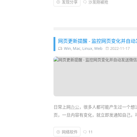
发现分享
沙发刚被抢
网页更新提醒 - 监控网页变化并自
Win
,
Mac
,
Linux
,
Web
2022-11-17
日常上网
办公
，很多人都可能产生过一个想
页，一旦内容有变化，就立即发通知自己，可
今天介绍的这款「
网页更新提醒
」工具插件，
网络软件
11