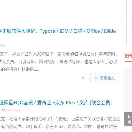
会立即发出微信 / 邮件 / 钉钉等通知！不仅不会错过信息，还能
先一步……
正版软件大降价：Typora / IDM / 白描 / Office / iSlide
-13
促又来了，异次元已为大家整理了一篇必看的值得买汇总！每年这时，
好
 站大会员、百度网盘、腾讯视频、爱奇艺等外，也是大家入手心仪
」的好机会！特别是……
-
阅读全文
网盘+QQ音乐 / 爱奇艺 +京东 Plus / 文库 (联合会员)
2022-03-28
I
L
F
P
D
T
过完，相信大家都开始忙碌了！而最近，百度文库又联合各种联合会
超
用
懒
在
一
颠
有百度网盘、QQ 音乐、京东 Plus、爱奇艺、优酷、喜马拉雅等