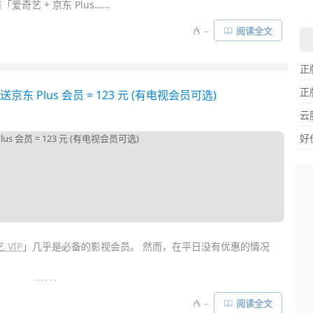
爱奇艺 + 京东 Plus……
-
阅读全文
正
正
京东 Plus 会员 = 123 元 (有电视会员可选)
云
好
 VIP
」几乎是必备的影视会员。 然而，在平日没有优惠的情况
. . . . .
推出了超级劲爆的联名会员
优惠
—— 以 138 元买爱奇艺 VIP 年卡会
-
阅读全文