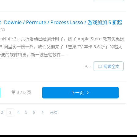
wnie / Permute / Process Lasso / 游戏加加 5 折起
-30
inNote 3」六折活动已经倒计时了。除了 Apple Store 教育优惠送
、115 网盘买一送一外，我们又迎来了「芒果 TV 年卡 3.6 折」的超大
一波的软件特惠。新一波压轴软件……
-
阅读全文
第 3 / 6 页
下一页
2
3
4
5
6
末页