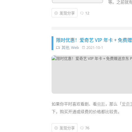
等。之前就有「
发现分享
12
限时优惠！爱奇艺 VIP 年卡 + 免费赠送
其他
,
Web
2021-10-1
如果你平时喜欢看剧、看
电影
，那么「
爱奇艺
下，购买开通或续费的价格都比较贵。
不过最近爱奇艺联合「
京东
」一起搞活动，
发现分享
76