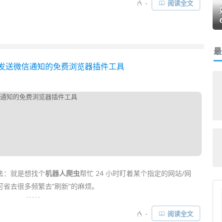
-
阅读全文
最
动发送微信通知的免费浏览器插件工具
法：就是想找个
机器人爬虫
帮忙 24 小时盯着某个指定的网站/网
省去很多频繁去“刷新”的麻烦。
. . . . .
它能免费帮用户 24 小时全天候
自动监控网页
/ RSS / API 等内容
-
阅读全文