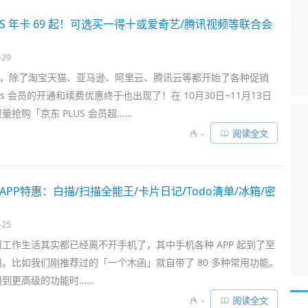
US 年卡 69 起！可选买一得十或爱奇艺/腾讯视频等联合会
-29
1 ，除了淘宝天猫、亚马逊、阿里云、腾讯云等都开始了各种促销
us 会员的开通和续费优惠终于也出现了！在 10月30日~11月13日
量抢购「京东 PLUS 会员超……
-
阅读全文
APP特惠：白描/扫描全能王/卡片日记/Todo清单/冰箱/密
-25
工作生活其实都已经离不开手机了，其中手机各种 APP 起到了至
。比如我们刚推荐过的「一个木函」就自带了 80 多种常用功能。
用到更高级的功能时……
-
阅读全文