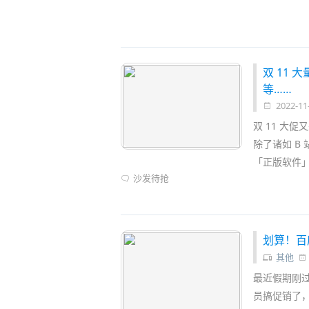
的更新，一旦符合自己设置好的规则，那么它就
比别人更快更轻松地获得
提醒
，从而做事抢
双 11 大量
等……
2022-11
双 11 大
除了诸如 B
「正版软件
沙发待抢
划算！百度
其他
最近假期刚
员搞促销了，