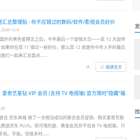
！！这个组合价可以说是绝对的超值了，对于喜欢看剧看电视，同时又有
优惠汇总整理贴 - 你不应错过的数码/软件/影视会员好价
发
2020-12-9
 和国外的黑色星期五之后，今年最后一个促销大日——双 12 大促终
如果你在双 11 错过一些好价，那么双 12 就是你今年入手的最后
面我们一起来汇总盘点……
-
阅读全文
元！爱奇艺星钻 VIP 会员 (支持 TV 电视端) 官方限时“隐藏”福
-28
找
 联合 京东商城 搞了一次相当成功的联合会员促销，购买爱奇艺联
费送京东 PLUS。但可惜的是，黄金会员并不包含 TV 电视端，只
、手机、平板。但很多时……