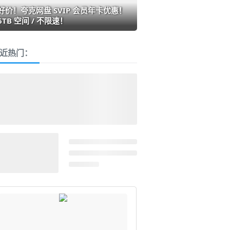
好价！夸克网盘 SVIP 会员年卡优惠！
6TB 空间 / 不限速！
近热门：