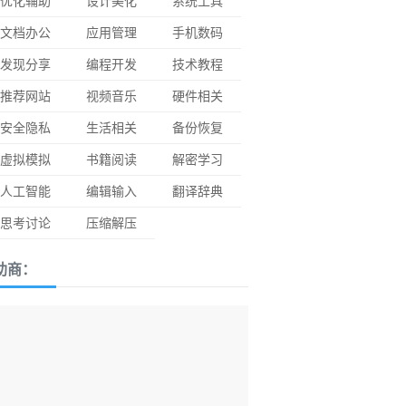
优化辅助
设计美化
系统工具
文档办公
应用管理
手机数码
发现分享
编程开发
技术教程
推荐网站
视频音乐
硬件相关
安全隐私
生活相关
备份恢复
虚拟模拟
书籍阅读
解密学习
人工智能
编辑输入
翻译辞典
思考讨论
压缩解压
助商：