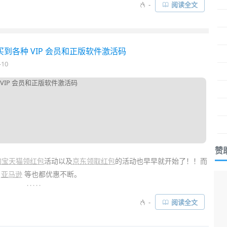
-
阅读全文
买到各种 VIP 会员和正版软件激活码
-10
赞
淘宝天猫领红包
活动以及
京东领取红包
的活动也早早就开始了！！而
、
亚马逊
等也都优惠不断。
. . . . .
者们来说，打折的正版软件、各类影视会员、数码产品都是我们关注的
-
阅读全文
手的好价以及优惠羊毛可以薅吧……