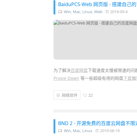
BaiduPCS-Web 网页版 - 搭
Win
,
Mac
,
Linux
,
Web
2019-09-4
为了解决
百度网盘
下载速度太慢被限速的问
Proxie-Down
等一些超级有用的网盘
下载
加
但是这些下载工具都要在 Win、
Mac
电脑上
网络软件
22
设备
、
树莓派
、迷你 PC 等专用下载机，
这样不仅更省电，而且还能实现离线“
远程下
BND 2 - 开源免费的百度云网盘不限
Win
,
Mac
,
Linux
2019-08-19