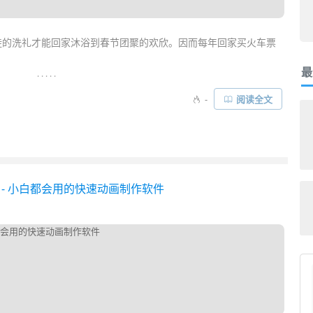
徙的洗礼才能回家沐浴到春节团聚的欢欣。因而每年回家买火车票
。
最
. . . . .
票，没点
技术
实力和运气是不行的。好在还有一些免费好用的
抢票
-
阅读全文
在铁路 12306 官方APP、
飞猪
上买不到票，不妨试试
分流抢票
的抢票
神器
吧……
- 小白都会用的快速动画制作软件