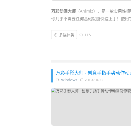
万彩动画大师
（
Animiz
），是一款实用性很强的
你几乎不需要任何基础就能快速上手！使用
它适用于制作
动画
宣传片、微信动画视频、
多媒体类
115
专业人士，都同样适用。它的功能更加符合
像样的动画视频……
万彩手影大师 - 创意手指手势动作动
Windows
2019-10-22