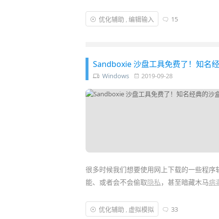
而借助「
远程输入法
」这款 APP，你就可以省
优化辅助
,
编辑输入
15
辅助，它可以实现让用户“隔空打字”——使
景下可以让你的工作
效率
大增……
Sandboxie 沙盘工具免费了！
Windows
2019-09-28
很多时候我们想要使用网上下载的一些程序
能、或者会不会偷取
隐私
，甚至暗藏木马
病
这些顾虑是对的，对此，我们可以使用
VMw
优化辅助
,
虚拟模拟
33
面
测试
各种软件来避免影响到真实系统。但