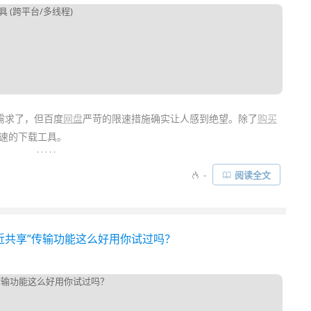
需求了，但百度
网盘
严苛的限速措施确实让人感到绝望。除了
购买
速的下载工具。
. . . . .
roxie-Down
、
速盘
等一系列百度网盘下载工具。而最近又有一款新
-
阅读全文
u Netdisk Downloader) ！是一款跨平台的、可以帮助你不限速下载
就近共享”传输功能这么好用你试过吗？