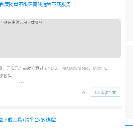
建自己的百度网盘不限速离线远程下载服务
题，异次元之前就推荐过
BND 2
、
PanDownload
、
Motrix
、
速软件。
. . . . .
使用。如果你有一台
自己的服务器
、或家里有 24 小时开机的
NAS
-
阅读全文
那么可以安装一个
BaiduPCS-Go Web
(网页版的百度网盘下载工具)，
载
”功能……
速下载工具 (跨平台/多线程)