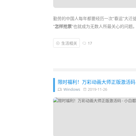
勤劳的中国人每年都要经历一次“春运”大迁
“
怎样抢票
”也就成为无数人所最关心的问题
春运抢票是件很玄学的事情，要想成功买到
生活相关
17
软件
能帮助我们提高抢票
效率
和成功率。如果你
12306Bypass
、
订票助手
这些老牌实用靠谱
限时福利！万彩动画大师正版激活码 
Windows
2019-11-26