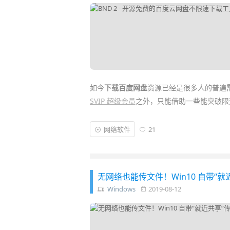
如今
下载百度网盘
资源已经是很多人的普遍
SVIP 超级会员
之外，只能借助一些能突破限
异次元曾推荐过
PanDownload
、
Motrix
、
P
网络软件
21
的利器出现了，它就是
BND
(全称为 Baid
百度网盘的
下载
工具软件……
无网络也能传文件！Win10 自带“
Windows
2019-08-12