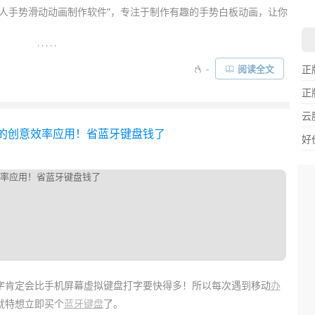
真人手势滑动动画制作软件”，专注于制作有趣的手势白板动画，让你
. . . . .
、预设文本、SWF 与音频素材到画布中，就能轻松制作出一段趣
-
阅读全文
正
加吸引眼球。还是不太理解？看看下面的演示视频你就能一眼明白
正
云
字的创意效率应用！省蓝牙键盘钱了
好
字肯定会比手机屏幕虚拟键盘打字要快得多！所以每次遇到移动
办
就特想立即买个
蓝牙键盘
了。