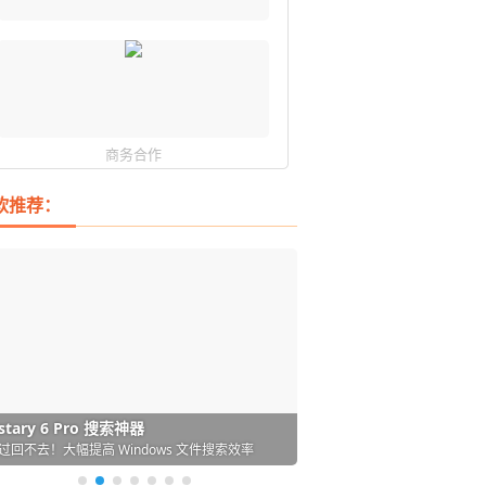
商务合作
软推荐：
DM 必备的下载神器
istary 6 Pro 搜索神器
ences 桌面图标自动整理/美化神器
arallels Desktop 虚拟机
ownie 下载网络视频的神器 (Mac)
ypora - 极简好用的 Markdown 编辑器
强的 Windows 平台下载工具
过回不去！大幅提高 Windows 文件搜索效率
人必备！图标再多桌面也不再凌乱！
 Mac 上流畅运行 Windows (支持 M 芯片)
键下视频，超简单好用！谁用谁知道
覆写作体验！跨平台支持 Win / Mac