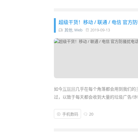
用来试用测试各种软件、
保护
系统安全的更
超级干货！移动 / 联通 / 电信 
其他
,
Web
2019-09-13
如今
互联网
几乎在每个角落都会用到我们的
过，以致于每天都会收到大量的垃圾广告/诈
其实
移动
、
电信
、
联通
等运营商都推出了
官
手机数码
20
火墙”，帮你自动过滤屏蔽掉大量群发/诈骗
那么快试试今天的方法吧……