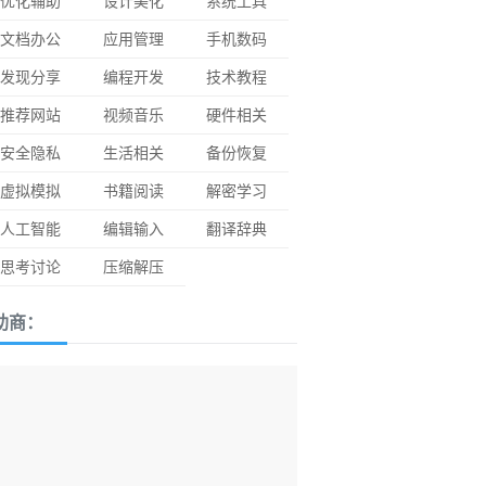
优化辅助
设计美化
系统工具
文档办公
应用管理
手机数码
发现分享
编程开发
技术教程
推荐网站
视频音乐
硬件相关
安全隐私
生活相关
备份恢复
虚拟模拟
书籍阅读
解密学习
人工智能
编辑输入
翻译辞典
思考讨论
压缩解压
助商：