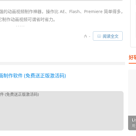
动画视频制作神器，操作比 AE、Flash、Premiere 简单得多，
它制作动画视频可谓省时省力。
. . . . .
广告片、营销动画、趣味课件动画、微课视频等，无论是新手还是
-
阅读全文
国人需求，
素材
资源也足够丰富，可以帮助你短时间内制作出像模
好
画制作软件 (免费送正版激活码)
I
L
F
P
D
T
超
用
懒
在
一
颠