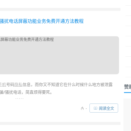
好的解决方案……
官方防骚扰电话屏蔽功能业务免费开通方法教程
手机
号码
隐私
信息，而你又不知道它在什么时候什么地方被泄露
赞
骗/骚扰电话，简直烦得要死。
. . . . .
方免费的防骚扰电话屏蔽业务
，开通后就像有了一个云端的“来电防
-
阅读全文
/中介/保险/广告电话。如果你一直受尽了这些垃圾推销电话的烦扰，