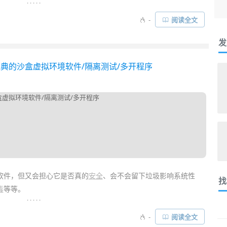
. . . . .
下这笔开支了。远程输入法 (Remoboard) 是一款颇有
创意
的效率
-
阅读全文
用电脑上的键盘给手机打字，让手机输入文字更快更高效，在某些场
发
知名经典的沙盒虚拟环境软件/隔离测试/多开程序
软件，但又会担心它是否真的
安全
、会不会留下垃圾影响系统性
找
毒
等等。
. . . . .
are
、
Parallels Desktop
等
虚拟机
安装多个不同操作系统，并在里
-
阅读全文
虚拟机缺点是太占资源且不够轻便。而
沙盒软件
或叫沙盘工具则是