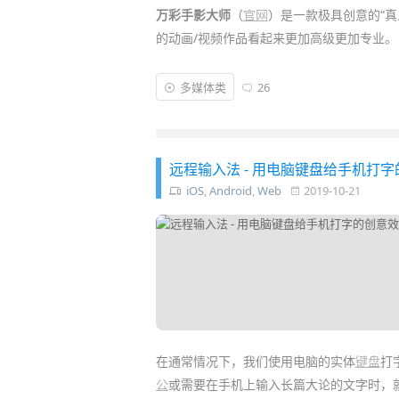
万彩手影大师
（
官网
）是一款极具创意的“
的动画/视频作品看起来更加高级更加专业。
你只需通过简单的拖拽，即可添加图片、图形
多媒体类
26
味十足的
动画
视频，配上手势让你的作品更
了……
远程输入法 - 用电脑键盘给手机打
iOS
,
Android
,
Web
2019-10-21
在通常情况下，我们使用电脑的实体
键盘
打
公
或需要在手机上输入长篇大论的文字时，