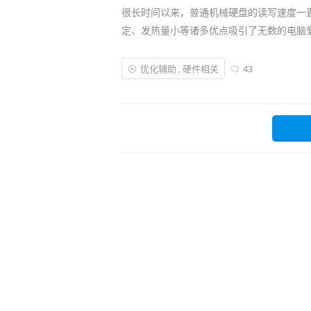
很长时间以来，普通机械硬盘的读写速度一
定、发热量小等诸多优点吸引了无数的电脑
慢流行了起来！
优化辅助
,
硬件相关
43
可以毫不夸张地说，一旦你换了固态硬盘，
些
性能
一般般的笔记本上，改善可谓非常明
降。所以今天就推荐给大家一款非常优秀的
硬盘发挥出应有的性能，同时减少一些非必