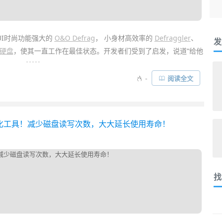
UI时尚功能强大的
O&O Defrag
， 小身材高效率的
Defraggler
、
发
硬盘
，使其一直工作在最佳状态。开发者们受到了启发，说道“给他
. . . . .
也都支持自定义计划任务，或者懂得在电脑闲暇时自动整理空间，主
-
阅读全文
牌却与众不同， 独树一帜，它最受人津津乐道的功能在与：它不仅
SD固态硬盘
），亦可以主动防止文件碎片化！好了，下面，让我们用
的免费优化工具！减少磁盘读写次数，大大延长使用寿命！
找