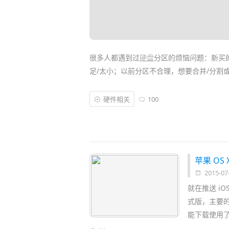
很多人都遇到过
硬盘
分区的烦恼问题：新买
足/太小；以前分区不合理，想要合并/分割
其实如今的
无损分区软件
已经能很有效地在
硬件相关
100
Wizard
、
EASEUS Partition Master
、
Acron
要付费。而今天推荐的
DiskTool 傲梅分区
上手，可帮你轻松无损调整分区大小、合并/
苹果 OS 
2015-07
就在推送 iOS
式版，主要
能下载使用了