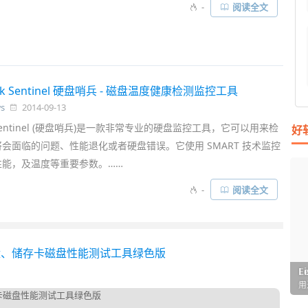
-
阅读全文
isk Sentinel 硬盘哨兵 - 磁盘温度健康检测监控工具
s
2014-09-13
sk Sentinel (硬盘哨兵)是一款非常专业的硬盘监控工具，它可以用来检
好
会面临的问题、性能退化或者硬盘错误。它使用 SMART 技术监控
性能，及温度等重要参数。……
-
阅读全文
盘、储存卡磁盘性能测试工具绿色版
I
L
F
P
D
T
超
用
懒
在
一
颠