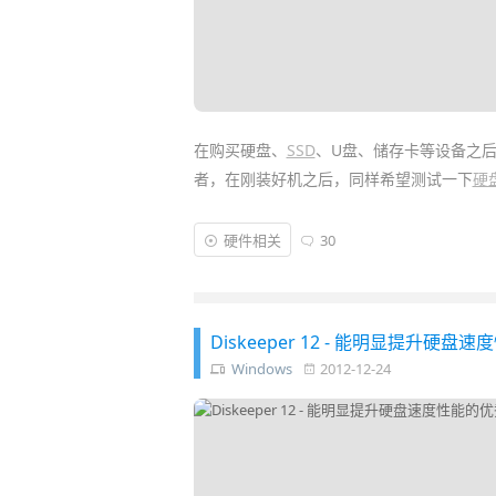
在购买硬盘、
SSD
、U盘、储存卡等设备之
者，在刚装好机之后，同样希望测试一下
硬
特别现在很多同学都换上了
SSD
固态硬盘，
硬件相关
30
就选出几款实用的硬盘、
U盘
速度性能测试
包含 ATTO Disk Benchmark、CrystalDi
Diskeeper 12 - 能明显提升硬
Windows
2012-12-24