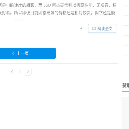
直是电脑速度的瓶颈，而
SSD 固态硬盘
则以极高性能、无噪音、稳
爱好者。所以即便目前固态硬盘的价格还是相对较贵，但它还是慢
. . . . .
-
阅读全文
整机速度立马上来了，你绝不会再愿意回到以前的年代！特别在一
显。不过固态硬盘的读写寿命有限，用的时间长了性能也会有所下
SSD固态硬盘优化软件
——
SSD Fresh
。它可以更好地让你的固态
上一页
要的读写操作，从而大大延长其使用寿命……
1
2
赞