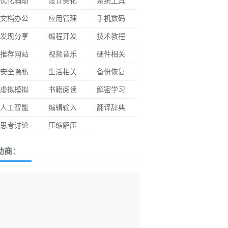
优化辅助
设计美化
系统工具
文档办公
应用管理
手机数码
发现分享
编程开发
技术教程
推荐网站
视频音乐
硬件相关
安全隐私
生活相关
备份恢复
虚拟模拟
书籍阅读
解密学习
人工智能
编辑输入
翻译辞典
思考讨论
压缩解压
助商：