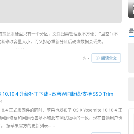
最
的
笔记本
硬盘只有一个分区，
文件
归类管理很不方便；C盘空间不
或者修改容量大小，而又担心重新分区后硬盘数据会丢失。
. . . . .
保留原来硬盘数据的情况下重新分区了！我们曾介绍过
Partition
-
阅读全文
is Disk Director Suite
等工具，可它们都是英文版软件，部分还
助手
则是一款完全免费、全中文的国产无损分区工具 ！它非常易于
切割分区、转换分区格式等……
X 10.10.4 升级补丁下载 - 改善WiFi断线/支持 SSD Trim
-1
 8.4 正式版固件的同时，苹果也发布了 OS X Yosemite 10.10.4 正
的问题修复和问题改善基本和此前测试版中的一致，现在普通用户也
。 据苹果官方的更新列表……