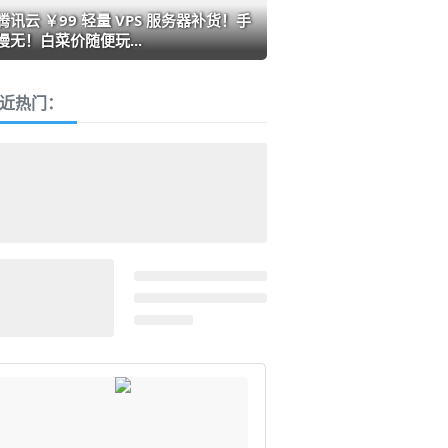
腾讯云 ￥99 轻量 VPS 服务器补货！手
慢无！白菜价随便玩...
近热门：