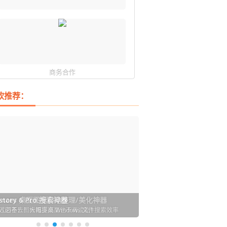
商务合作
软推荐：
DM 必备的下载神器
istary 6 Pro 搜索神器
ences 桌面图标自动整理/美化神器
arallels Desktop 虚拟机
ownie 下载网络视频的神器 (Mac)
ypora - 极简好用的 Markdown 编辑器
强的 Windows 平台下载工具
过回不去！大幅提高 Windows 文件搜索效率
人必备！图标再多桌面也不再凌乱！
 Mac 上流畅运行 Windows (支持 M 芯片)
键下视频，超简单好用！谁用谁知道
覆写作体验！跨平台支持 Win / Mac