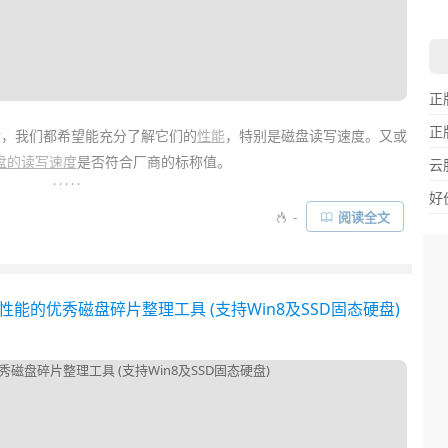
正
正
后，我们都希望能充分了解它们的
性能
，特别是磁盘读写速度。又或
盘的读写速度
是否符合厂商的标称值。
云
. . . . .
好
当然也想
测试
一下其性能到底比原本的机械
硬盘
快多少了。今天我们
-
阅读全文
工具，让大家对手头上的存储设备都有一个直观的认识和了解。其中
skMark、HD Tune、AS SSD Benchmark等……
盘速度性能的优秀磁盘碎片整理工具 (支持Win8及SSD固态硬盘)