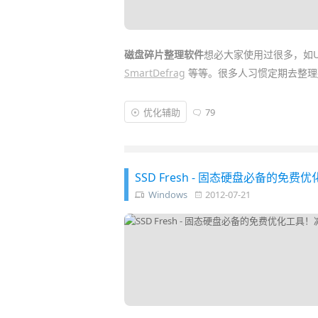
磁盘碎片整理软件
想必大家使用过很多，如
SmartDefrag
等等。很多人习惯定期去整理
们自由！” 于是，现在主流的碎片整理工具
打“自动化”。
优化辅助
79
而今天所要介绍的一款碎片整理软件，它老
可以自动
优化
整理碎片（通吃机械硬盘和
S
SSD Fresh - 固态硬盘必备
热烈的掌声有请
Diskeeper
登台亮相！
Windows
2012-07-21