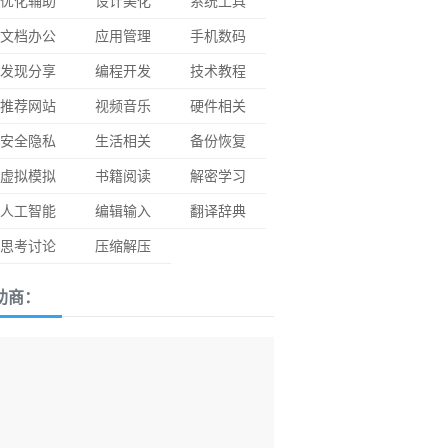
优化辅助
设计美化
系统工具
文档办公
应用管理
手机数码
发现分享
编程开发
技术教程
推荐网站
视频音乐
硬件相关
安全隐私
生活相关
备份恢复
虚拟模拟
书籍阅读
解密学习
人工智能
编辑输入
翻译辞典
思考讨论
压缩解压
助商：