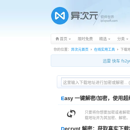
首页
限时免费
精选
分类
你的位置：
异次元首页
在线实用工具
下载
迅雷 快车 fs
E
asy 一键解密/加密，使用
只要将你想要加密或者解密
载地址并为其加密、解密。
D
ecrypt 解密：获取真实下