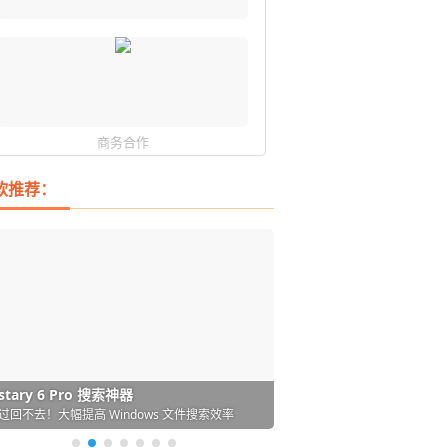
商务合作
软推荐：
DM 必备的下载神器
istary 6 Pro 搜索神器
ences 桌面图标自动整理/美化神器
arallels Desktop 虚拟机
ownie 下载网络视频的神器 (Mac)
ypora - 极简好用的 Markdown 编辑器
强的 Windows 平台下载工具
过回不去！大幅提高 Windows 文件搜索效率
人必备！图标再多桌面也不再凌乱！
 Mac 上流畅运行 Windows (支持 M 芯片)
键下视频，超简单好用！谁用谁知道
覆写作体验！跨平台支持 Win / Mac