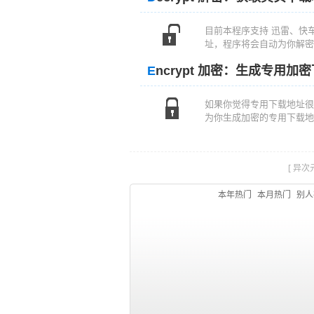
目前本程序支持 迅雷、快车、
址，程序将会自动为你解密
E
ncrypt 加密：生成专用加
如果你觉得专用下载地址很
为你生成加密的专用下载地
[ 异
本年热门
本月热门
别人