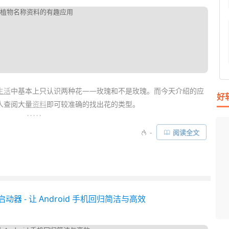
生活
中基本上只认识两种花——玫瑰和不是玫瑰。而今天介绍的应
好
人查阅大量
资料
即可较准确的找出花的类型。
. . . . .
功能于一体的有趣应用，可以通过手机摄像头快速智能地识别出现
-
阅读全文
大多数的花卉识别应用不同，形色还加入了多样化的社交功能，对
APP 哦……
安卓启动器 - 让 Android 手机回归简洁与高效
I
L
F
P
D
T
超
用
懒
在
一
颠