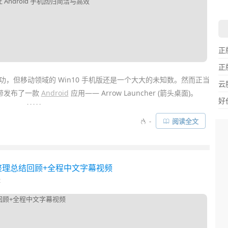
正
正
，但移动领域的 Win10 手机版还是一个大大的未知数。然而正当
云
带发布了一款
Android
应用—— Arrow Launcher (箭头桌面)。
好
. . . . .
：想办法渗透到其他移动平台。而当前要微软做一款
安卓手机
或
-
阅读全文
id 桌面启动器就比较顺理成章了。微软试图通过
Arrow Launcher
(
箭
设计
理念，其
效率
与实用性兼备，值得一试……
点图文整理总结回顾+全程中文字幕视频
2