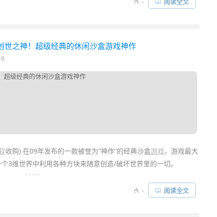
-
阅读全文
反道而行，它使用少量的多边形来表现出棱角分明的矢量晶格化艺
极具简约的现代感……
 自己当创世之神！超级经典的休闲沙盒游戏神作
-8
软
收购) 在09年发布的一款被誉为“神作”的经典沙盒
游戏
，游戏最大
一个3维世界中利用各种方块来随意创造/破坏世界里的一切。
. . . . .
没有任何剧情故事，游戏方式完全自由。玩家要做的就是去创造属
-
阅读全文
作各类建筑，小到简单的小木屋，大到一个城堡甚至一个宏伟的城
，地下城堡等……