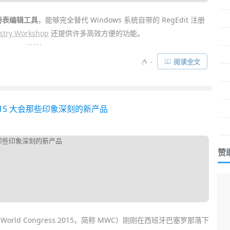
册表编辑工具
，能够完全替代 Windows 系统自带的 RegEdit 注册
stry Workshop
还提供许多高效方便的功能。
. . . . .
和粘贴注册项和键值名，还可以进行撤销和重做操作；能够快速地
-
阅读全文
允许编辑注册表文件同系统自带的
注册表
编辑器一样；并且提供容
istry Workshop 功能以及使用方法……
15 大会那些印象深刻的新产品
赞
 World Congress 2015，简称 MWC）刚刚在西班牙巴塞罗那落下