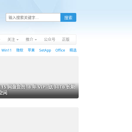
关注
推介
公众号
正版
Win11
微软
苹果
SetApp
Office
精选
115 网盘会员 “8 年 VIP” 送 30TB 长期
空间