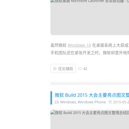
虽然微软
Windows 10
在桌面系统上大获成功
手机团队还在紧张开发之时，微软却意外地
看来
微软
已经开始琢磨手机平台的B计划了
优化辅助
42
ROM 肯定不现实，那么推出一个 Andro
头桌面启动器
) 给用户带来其独特的UI交互
微软 Build 2015 大会主要亮
Windows
,
Windows Phone
2015-05-