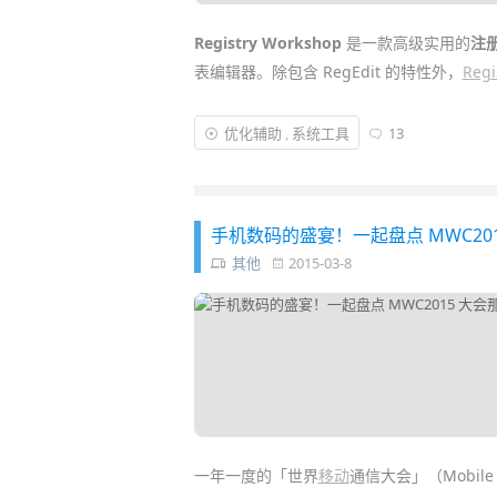
Registry Workshop
是一款高级实用的
注
表编辑器。除包含 RegEdit 的特性外，
Regi
提高注册表编辑操作
效率
：能够剪切，复制
优化辅助
,
系统工具
13
查找和替换所需注册项，键值名和字符串；
易使用和灵活的收藏夹功能。下面将详细介绍 Reg
手机数码的盛宴！一起盘点 MWC20
其他
2015-03-8
一年一度的「世界
移动
通信大会」（Mobile