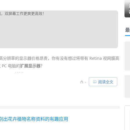
最
高分辨率的显示器价格昂贵，你有没有想过将带有 Retina 视网膜高
或 PC 电脑的
扩展显示器
？
. . . . .
ne / 安卓平板变成你电脑的第二台显示器！相对于通过「网络
远程
控制」
-
阅读全文
无论清晰度、稳定性还是流畅度都完胜。即使开启 Retina 视网膜
卡顿，实际体验相当好……
识别出花卉植物名称资料的有趣应用