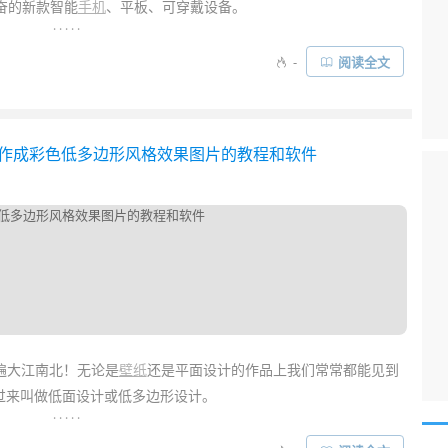
奋的新款智能
手机
、平板、可穿戴设备。
. . . . .
产品，我们可以看出各大厂商的新技术以及预示着未来科技发展的
-
阅读全文
WC 2015
大会那些印象深刻的新产品吧……
简单将照片制作成彩色低多边形风格效果图片的教程和软件
遍大江南北！无论是
壁纸
还是平面设计的作品上我们常常都能见到
，翻译过来叫做低面设计或低多边形设计。
. . . . .
用大量的多边形来让 3D 模型 (譬如人物) 的线条更圆润自然，看