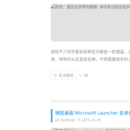
相信不少同学看到各种花卉都是一脸懵逼，
用，将带你从花盲变花神，不再需要艰辛的
「形色」是一款集
花卉植物识别
和
社交
分享
生活相关
38
实中的鲜花的名字和资料。而且它与市面上
于喜欢植物、鲜花的朋友，可以说这是必备的 
微软桌面 Microsoft Launcher 
Android
2015-10-28