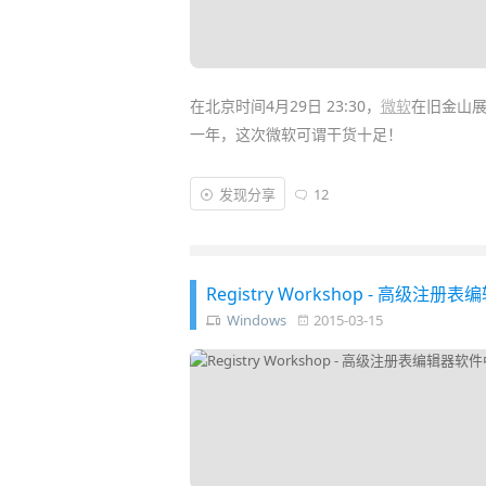
在北京时间4月29日 23:30，
微软
在旧金山
一年，这次微软可谓干货十足！
在 Build 2015 首日的将近三小时的主题演讲
发现分享
12
针对新产品和服务，包括 Azure、
Office
、
W
等产品。今天我们一同回顾发布会的内容吧
Registry Workshop - 高级注
Windows
2015-03-15