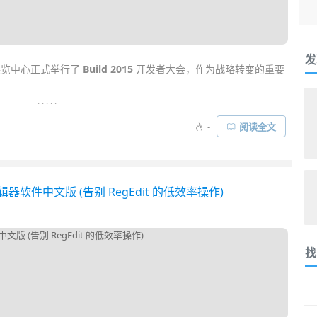
发
展览中心正式举行了
Build 2015
开发者大会，作为战略转变的重要
. . . . .
中，微软 CEO Satya Nadella 等高管们轮流登台，宣布了一系列
-
阅读全文
indows 10
产品与业务的发展以及头戴式增强现实设备 HoloLens
……
册表编辑器软件中文版 (告别 RegEdit 的低效率操作)
找