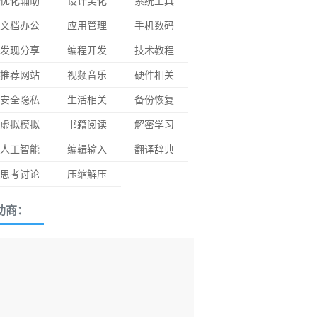
优化辅助
设计美化
系统工具
文档办公
应用管理
手机数码
发现分享
编程开发
技术教程
推荐网站
视频音乐
硬件相关
安全隐私
生活相关
备份恢复
虚拟模拟
书籍阅读
解密学习
人工智能
编辑输入
翻译辞典
思考讨论
压缩解压
助商：