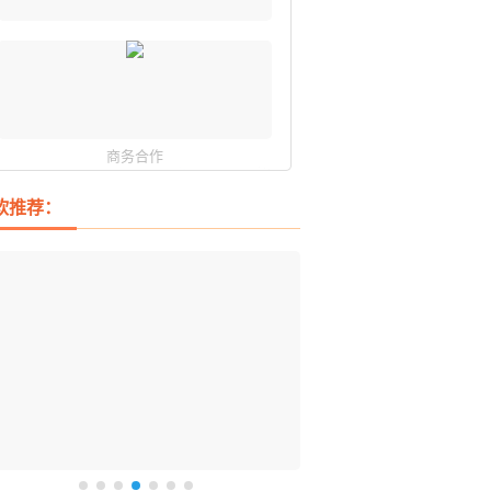
商务合作
软推荐：
DM 必备的下载神器
istary 6 Pro 搜索神器
ences 桌面图标自动整理/美化神器
arallels Desktop 虚拟机
ownie 下载网络视频的神器 (Mac)
ypora - 极简好用的 Markdown 编辑器
强的 Windows 平台下载工具
过回不去！大幅提高 Windows 文件搜索效率
人必备！图标再多桌面也不再凌乱！
 Mac 上流畅运行 Windows (支持 M 芯片)
键下视频，超简单好用！谁用谁知道
覆写作体验！跨平台支持 Win / Mac