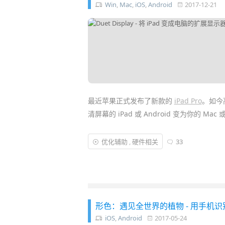
Win
,
Mac
,
iOS
,
Android
2017-12-21
最近苹果正式发布了新款的
iPad Pro
。如今
清屏幕的 iPad 或 Android 变为你的 Mac 
Duet Display
就可以把 iPad / iPho
优化辅助
,
硬件相关
33
类的 APP，Duet 通过
USB
数据线传输画面，
分辨率，仍能保持 60 FPS 流畅低延迟不
形色：遇见全世界的植物 - 用手机
iOS
,
Android
2017-05-24