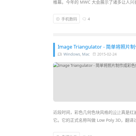
帷幕。今年的 MWC 大会展示了诸多让人兴
从这些最新的
数码
产品以及最具创新的核心
手机数码
4
趋势。今天小编就带大家一起来回顾盘点
M
Image Triangulator - 
Windows
,
Mac
2015-02-24
近段时间，彩色几何色块风格的
设计
真是红
它。它的正式名称叫做 Low Poly 3D
低多边形最初起源于
3D
建模，通常设计师会运