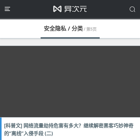
安全隐私 / 分类
/ 第5页
[科普文] 网络流量劫持危害有多大？继续解密黑客巧妙神奇
的“离线”入侵手段 (二)