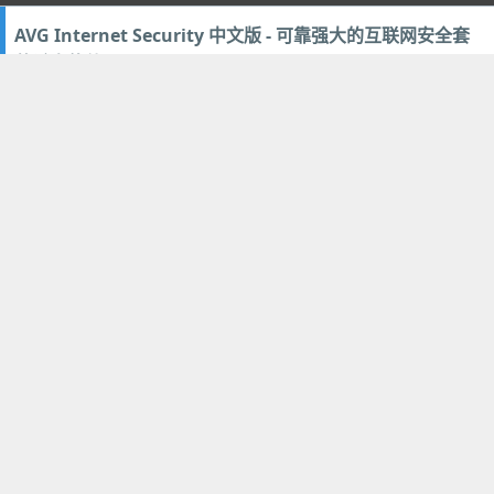
AVG Internet Security 中文版 - 可靠强大的互联网安全套
装杀毒软件
2013年6月17日
54
安全隐私
SecretFolder - 简单有效的免费文件夹加密隐藏软件小工具
2013年5月15日
50
安全隐私