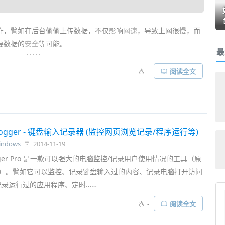
作，譬如在后台偷偷上传数据，不仅影响
网速
，导致上网很慢，而
要数据的
安全
等可能。
最
. . . . .
具
来查看系统的
网络
使用情况，找了一圈发现「
360网络流量监控工
-
阅读全文
提取出来的一个独立绿色小工具，可以列出当前电脑所有联网的程
接IP/端口等信息，甚至还能
限制
网速、禁止软件联网等……
eylogger - 键盘输入记录器 (监控网页浏览记录/程序运行等)
indows
2014-11-19
logger Pro 是一款可以强大的电脑监控/记录用户使用情况的工具（原
美元）。譬如它可以监控、记录键盘输入过的内容、记录电脑打开访问
记录运行过的应用程序、定时……
-
阅读全文