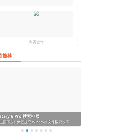
商务合作
软推荐：
DM 必备的下载神器
istary 6 Pro 搜索神器
ences 桌面图标自动整理/美化神器
arallels Desktop 虚拟机
ownie 下载网络视频的神器 (Mac)
ypora - 极简好用的 Markdown 编辑器
强的 Windows 平台下载工具
过回不去！大幅提高 Windows 文件搜索效率
人必备！图标再多桌面也不再凌乱！
 Mac 上流畅运行 Windows (支持 M 芯片)
键下视频，超简单好用！谁用谁知道
覆写作体验！跨平台支持 Win / Mac