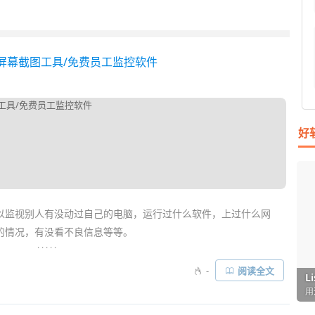
后台自动屏幕截图工具/免费员工监控软件
好
以监视别人有没动过自己的电脑，运行过什么软件，上过什么网
的情况，有没看不良信息等等。
. . . . .
自动定时屏幕截图的工具
，你可以设置软件每隔几秒
自动
截取一次屏
-
阅读全文
I
L
F
P
D
T
只保留最新的多少张
截图
，也可以设定图片的保存位置等。这样即可
超
用
懒
在
一
颠