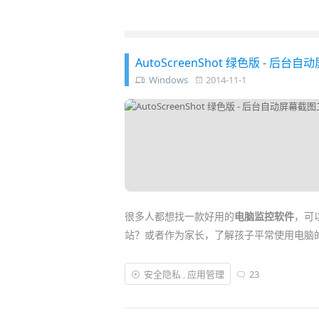
AutoScreenShot 绿色版 - 
Windows
2014-11-1
很多人都想找一款好用的
电脑监控软件
，可
站？或者作为家长，了解孩子平常使用电脑
AutoScreenShot
是一款可以在后台默默地
安全隐私
,
应用管理
23
幕，然后以 JPG 格式保存。用户可以设定
以方便地监控、记录电脑的使用情况了……