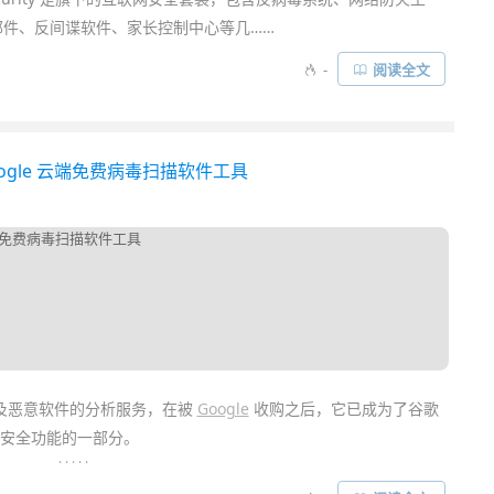
邮件、反间谍软件、家长控制中心等几……
-
阅读全文
出品 Google 云端免费病毒扫描软件工具
及恶意软件的分析服务，在被
Google
收购之后，它已成为了谷歌
安全功能的一部分。
. . . . .
以及
Mac
系统的免费查毒软件 ——
VirusTotal Uploader
，该软件