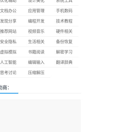
优化辅助
设计美化
系统工具
文档办公
应用管理
手机数码
发现分享
编程开发
技术教程
推荐网站
视频音乐
硬件相关
安全隐私
生活相关
备份恢复
虚拟模拟
书籍阅读
解密学习
人工智能
编辑输入
翻译辞典
思考讨论
压缩解压
助商：