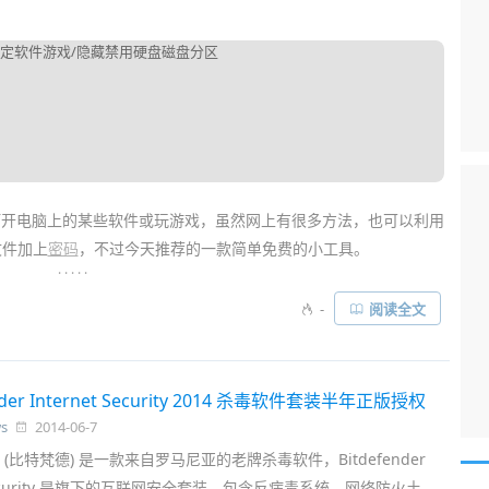
打开电脑上的某些软件或玩游戏，虽然网上有很多方法，也可以利用
文件加上
密码
，不过今天推荐的一款简单免费的小工具。
. . . . .
费的
软件禁用/屏蔽工具
，你只需将希望屏蔽的软件快捷方式或exe
-
阅读全文
这些软件，使它们不能启动。另外，Simple Run Blocker 还附带了
助你藏好重要的资料，防止熊孩子搞破坏……
ender Internet Security 2014 杀毒软件套装半年正版授权
s
2014-06-7
der (比特梵德) 是一款来自罗马尼亚的老牌杀毒软件，Bitdefender
t Security 是旗下的互联网安全套装，包含反病毒系统、网络防火土