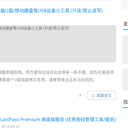
用电脑U盘/移动硬盘等USB设备小工具 (只读/禁止读写)
发
都能即插即用。但方便背后往往也会带来一些不便，因为在某些场
随意插个U盘就能拷贝东西，或者带来
病毒
木马的风险。
. . . . .
？
RaTool
(
Removable Access Tool
) 是一款免费实用的小工具，
-
阅读全文
种USB存储设备，如U盘、移动硬盘、读卡器、USB光驱、磁盘等。
找
样就能更好地保护电脑资料的
安全
了……
LastPass Premium 高级版服务 (优秀密码管理工具/服务)
2014-08-26