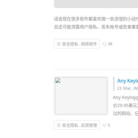
话说现在很多软件都喜欢做一些流氓的小动
且还可能泄露用户隐私、丢失帐号或危害重
因此我们都需要一款简单方便的
网络监控工
安全隐私
,
网络软件
38
具
」正合我意，它是从360安全卫士里分离
序，显示上传/下载速度、统计
流量
、查看连
Any K
Mac
,
W
Any Key
价29.95
过的网站、
安全隐私
,
应用管理
5