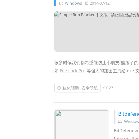
Windows
2014-07-12
很多时候我们都希望能防止小朋友(熊孩子)
如
File Lock Pro
等强大的加密工具给 exe 
Simple Run Blocker
是一款绿色简单小巧免
优化辅助
,
安全隐私
27
文件拖放到它的列表里面，它便会自动
限制
临时隐藏/禁用
硬盘
磁盘分区的功能，可以有
Bitdef
Window
BitDefen
Interne