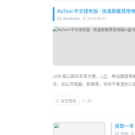
RaTool 中文绿色版 - 快速屏蔽禁
Windows
2014-09-27
USB 接口真的非常方便，
U盘
、移动硬盘等
合，如公司电脑、影楼等，你并不希望别人
那么是否可以简单地禁用电脑的
USB
端口呢
安全隐私
25
可以帮助你快速
屏蔽禁用USB接口
，禁止各
你可以设置为禁止读写或者是只读模式，这
获取一年 
Web