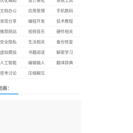
优化辅助
设计美化
系统工具
文档办公
应用管理
手机数码
发现分享
编程开发
技术教程
推荐网站
视频音乐
硬件相关
安全隐私
生活相关
备份恢复
虚拟模拟
书籍阅读
解密学习
人工智能
编辑输入
翻译辞典
思考讨论
压缩解压
助商：