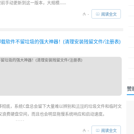
提前手动更新到这一版本，大规模……
-
阅读全文
 - 真正彻底卸载软件不留垃圾的强大神器！(清理安装残留文件/注册表)
赞
是不够彻底，系统C盘总会留下大量难以辨别和
清理
的垃圾文件和临时文
仅浪费硬盘空间，而且也会明显拖慢系统响应和启动速度。
. . . . .
的
原生64位专业级软件彻底卸载工具
，拥有先进智能扫描算法，可
-
阅读全文