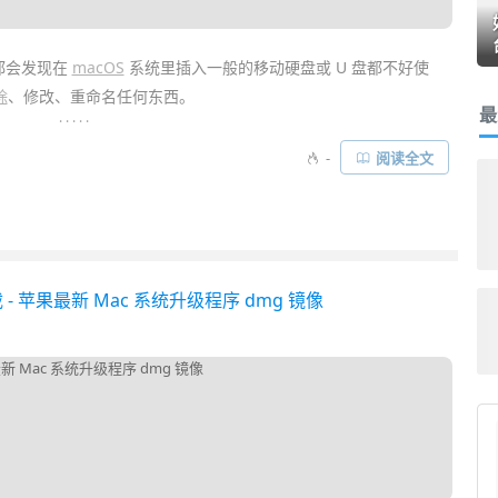
都会发现在
macOS
系统里插入一般的移动硬盘或 U 盘都不好使
除
、修改、重命名任何东西。
最
. . . . .
是
NTFS
，而它是竞争对手
微软
Windows 系统的默认磁盘格式，所
-
阅读全文
借助
Tuxera NTFS for Mac
这样的硬盘
驱动
软件，才能让 Mac 增加
 - 苹果最新 Mac 系统升级程序 dmg 镜像