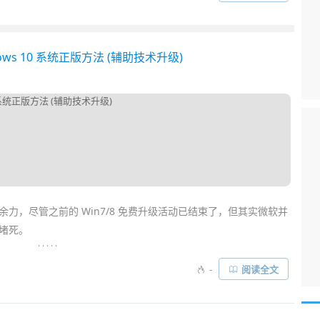
的垃圾/临时文件和注册表键值；它能强制卸载那些正常卸载出错误
下系统更改之处，从而实现最干净的卸载。如果你希望系统保持干
对是应该必备的
神器
……
s 10 系统正版方法 (辅助技术升级)
力，尽管之前的 Win7/8 免费升级活动已结束了，但其实微软并
堵死。
. . . . .
示虽然对普通大众的免费
升级
活动已正式结束，但对于使用过辅助
-
阅读全文
ndows 10
。换句话说，你依然可以借助这项“官方福利”的升级技
系统……