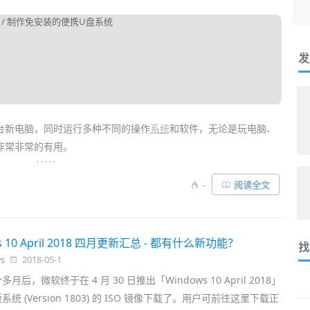
发
台新电脑，同时运行多种不同的操作
系统
和软件，无论是玩电脑、
非常非常的有用。
. . . . .
lBox
等虚拟机软件都需要安装，对于经常需要在不同电脑上使用
虚
-
阅读全文
都要安装和配置一次，虚拟机里的文件数据还得想办法
同步
。但如
可就方便多了……
s 10 April 2018 四月更新汇总 - 都有什么新功能？
找
s
2018-05-1
后，微软终于在 4 月 30 日推出「Windows 10 April 2018」
统 (Version 1803) 的 ISO 镜像下载了。用户可前往这里下载正