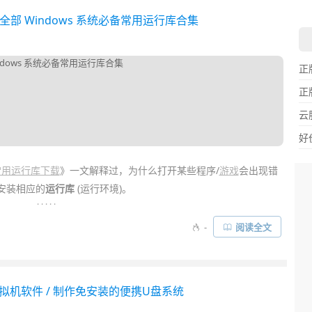
速一键安装全部 Windows 系统必备常用运行库合集
正
正
云
好
 常用运行库下载
》一文解释过，为什么打开某些程序/
游戏
会出现错
有安装相应的
运行库
(运行环境)。
. . . . .
系统必备的常用运行库安装齐全，可以避免日后启动软件或运行游戏
-
阅读全文
更应该去做这点。不过逐一去下载安装这些库实在太麻烦！
All In
一次全部自动安装……
费绿色版虚拟机软件 / 制作免安装的便携U盘系统