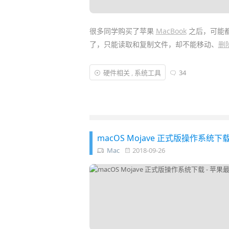
很多同学购买了苹果
MacBook
之后，可能
了，只能读取和复制文件，却不能移动、
删
这个问题主要是由于常见的
U盘
、硬盘格式
硬件相关
,
系统工具
34
以 macOS 系统并不能原生支持。我们需要
读取和写入 NTFS 硬盘的能力……
macOS Mojave 正式版操作系统下载
Mac
2018-09-26