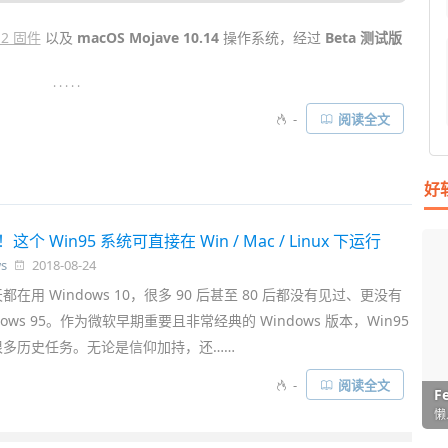
12 固件
以及
macOS Mojave 10.14
操作系统，经过
Beta 测试版
. . . . .
面、桌面文件自动归类整理成堆栈、更强大的 Finder
图片
浏览、Quick
-
阅读全文
AppStore、更丰富的截图功能、更注重隐私保护的 Safari、手机摄像
新特性……
好
个 Win95 系统可直接在 Win / Mac / Linux 下运行
s
2018-08-24
在用 Windows 10，很多 90 后甚至 80 后都没有见过、更没有
dows 95。作为微软早期重要且非常经典的 Windows 版本，Win95
很多历史任务。无论是信仰加持，还……
-
阅读全文
I
L
F
P
D
T
超
用
懒
在
一
颠