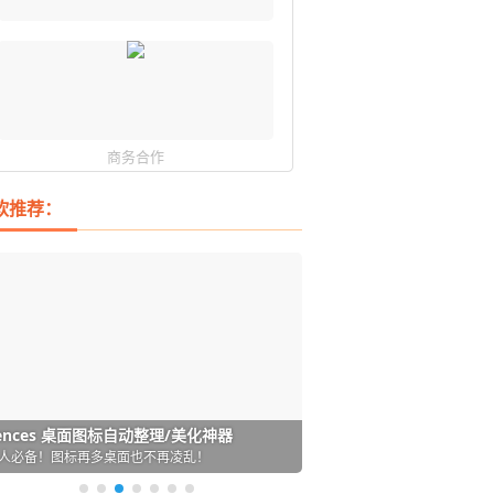
商务合作
软推荐：
DM 必备的下载神器
istary 6 Pro 搜索神器
ences 桌面图标自动整理/美化神器
arallels Desktop 虚拟机
ownie 下载网络视频的神器 (Mac)
ypora - 极简好用的 Markdown 编辑器
强的 Windows 平台下载工具
过回不去！大幅提高 Windows 文件搜索效率
人必备！图标再多桌面也不再凌乱！
 Mac 上流畅运行 Windows (支持 M 芯片)
键下视频，超简单好用！谁用谁知道
覆写作体验！跨平台支持 Win / Mac