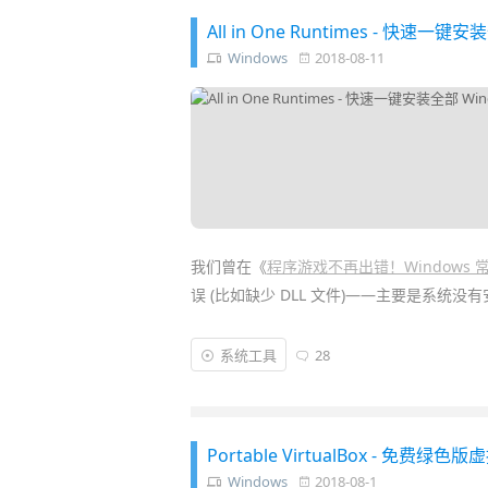
All in One Runtimes - 快
Windows
2018-08-11
我们曾在《
程序游戏不再出错！Windows
误 (比如缺少 DLL 文件)——主要是系统没
对于新
装机
的朋友，事先将一些
Windows
系统工具
28
时出现各种错误，特别是帮 MM 家长装机
One Runtimes
运行库
合集
整合包则可帮你
Portable VirtualBox - 免
Windows
2018-08-1