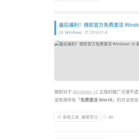
在卸载软件同时更彻底有效地清除与之相关
的软件，也能通过监视软件安装过程来记录
净快速稳定
工作
，
Revo Uninstaller Pro
绝
最后福利！微软官方免费激活 Window
Windows
2018-01-8
微软对于
Windows 10
正版的推广可谓不遗余
没有将所有「
免费激活 Win10
」的方法完全
微软
曾发布过一个官方的免费升级网页，表
系统工具
,
解密学习
60
技术的用户，依然可以免费升级至
正版的 Wi
巧来“洗白”——免费
激活
一套正版 Win10 