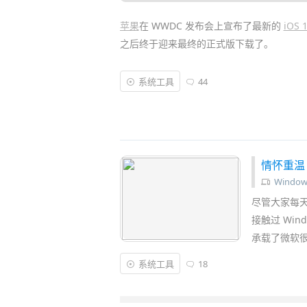
苹果
在 WWDC 发布会上宣布了最新的
iOS 
之后终于迎来最终的正式版下载了。
macOS Mojave 系统新增了暗黑模式界
系统工具
44
Look 预览可编辑/标记、全新
设计
的 Mac 
头“接力”、
HomeKit
智能家居支持等一系列
情怀重温！这
Window
尽管大家每天都
接触过 Win
承载了微软
系统工具
18