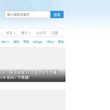
关注
推介
公众号
正版
Win11
微软
苹果
SetApp
Office
精选
好价！夸克网盘 SVIP 会员年卡优惠！
6TB 空间 / 不限速！