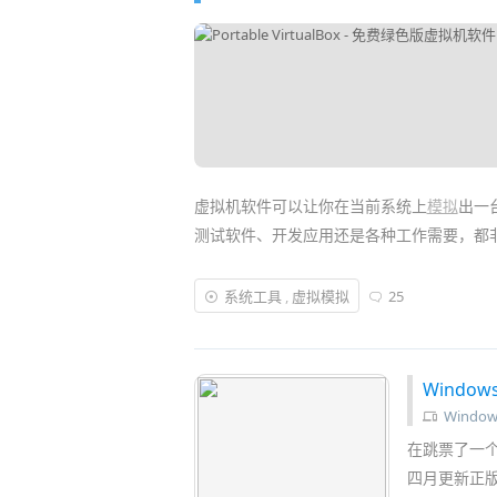
虚拟机软件可以让你在当前系统上
模拟
出一
测试软件、开发应用还是各种工作需要，都
但像
VMware
、
Parallels Desktop
、
Virtua
系统工具
,
虚拟模拟
25
拟机
的人来说就有点麻烦了。不仅每台电脑
果可以将整个虚拟机放进
U盘
里随身携带，那
Window
Window
在跳票了一个多月
四月更新正版系