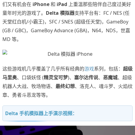
们又有机会在
iPhone
和
iPad
上重温那些陪伴自己度过美好
童年时光的游戏了。
Delta 模拟器
支持平台有：FC / NES (任
天堂红白机/小霸王)，SFC / SNES (超级任天堂)，GameBoy
(GB / GBC)，GameBoy Advance (GBA)，N64，NDS，世嘉
MD 等。
这些游戏机几乎覆盖了几乎所有经典的
游戏
系列，包括：
超级
马里奥
、口袋妖怪 (
精灵宝可梦
)、
塞尔达传说
、
恶魔城
、超级
机器人大战、牧场物语、
最终幻想
、洛克人、魂斗罗、火焰纹
章、勇者斗恶龙等等。
Delta 手机模拟器上手演示视频：