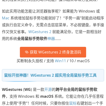
如此实用功能怎能让浏览器独享呢？如果能为 Windows 或
Mac
系统增加鼠标手势功能就好了！“手势一画”就能启动程序
或执行自定义命令，无需点击层层菜单，不必按键盘，单手操
作又快又省事。
WGestures 2
就能满足你，它是一款相当好
用的系统
全局鼠标手势软件
神器
……
获取 WGestures 2 终身激活码
买断制永久授权 / 支持
Win11
/ 10 / macOS
鼠标开挂神器！WGestures 2 超实用全局鼠标手势工具
WGestures
(
WG
) 是一款
开源
的
跨平台全局的鼠标手势软
件
，支持 Windows 和
macOS
系统。它能让你在几乎任意程
序上使用“手势”！任何时候，只要你按住
鼠标
右键划出一个手