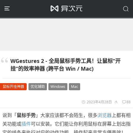
WGestures 2 - 全局鼠标手势工具！让鼠标“开
挂”的效率神器 (跨平台 Win / Mac)
鼠标开挂神器
优化辅助
Windows
Mac
2023年4月28日
88
说到「
鼠标手势
」大家应该都不会陌生，很多
浏览器
上都有相
关功能或
插件
可以安装。它们能让你利用鼠标在屏幕上划出指
定的线条来执行对应的动作功能，操作起来非常方便高效！