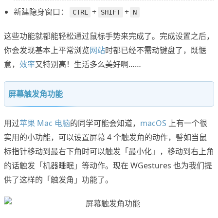
新建隐身窗口：
+
+
CTRL
SHIFT
N
这些功能就都能轻松通过鼠标手势来完成了。完成设置之后，
你会发现基本上平常浏览
网站
时都已经不需动键盘了，既惬
意，
效率
又特别高！生活多么美好啊……
屏幕触发角功能
用过
苹果 Mac 电脑
的同学可能会知道，
macOS
上有一个很
实用的小功能，可以设置屏幕 4 个触发角的动作，譬如当鼠
标指针移动到最右下角时可以触发「最小化」，移动到右上角
的话触发「机器睡眠」等动作。现在 WGestures 也为我们提
供了这样的「触发角」功能了。