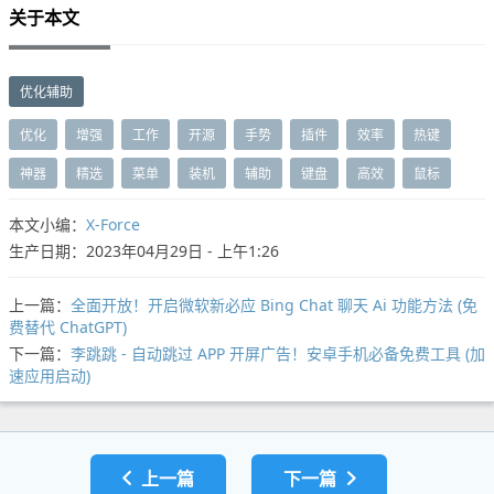
关于本文
优化辅助
优化
增强
工作
开源
手势
插件
效率
热键
神器
精选
菜单
装机
辅助
键盘
高效
鼠标
本文小编：
X-Force
生产日期：2023年04月29日 - 上午1:26
上一篇：
全面开放！开启微软新必应 Bing Chat 聊天 Ai 功能方法 (免
费替代 ChatGPT)
下一篇：
李跳跳 - 自动跳过 APP 开屏广告！安卓手机必备免费工具 (加
速应用启动)
上一篇
下一篇