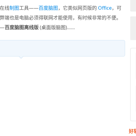
在线
制图
工具——
百度脑图
，它类似网页版的
Office
，可
弊端也是电脑必须得联网才能使用，有时候非常的不便。
—
百度脑图离线版
(桌面版脑图)……
好