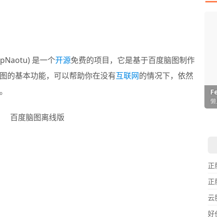
pNaotu) 是一个
开源
免费的项目，它是基于百度脑图制作
图的基本功能，可以帮助你在没有
互联网
的情况下，依然
。
I
L
F
P
D
T
超
用
懒
在
一
颠
正
正
云
好