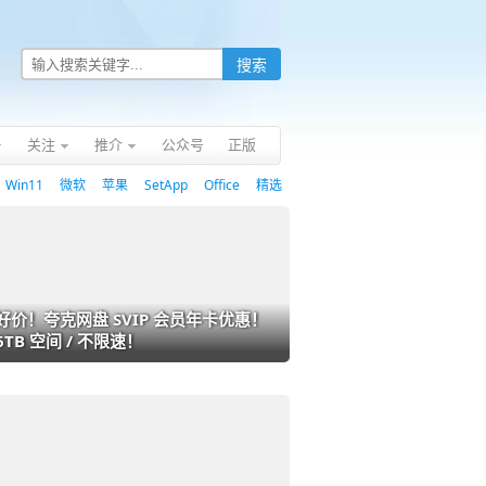
关注
推介
公众号
正版
Win11
微软
苹果
SetApp
Office
精选
好价！夸克网盘 SVIP 会员年卡优惠！
6TB 空间 / 不限速！