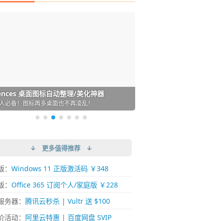
DM 必备的下载神器
istary 6 Pro 搜索神器
ences 桌面图标自动整理/美化神器
arallels Desktop 虚拟机
ownie 下载网络视频的神器 (Mac)
ypora - 极简好用的 Markdown 编辑器
强的 Windows 平台下载工具
过回不去！大幅提高 Windows 文件搜索效率
人必备！图标再多桌面也不再凌乱！
 Mac 上流畅运行 Windows (支持 M 芯片)
键下视频，超简单好用！谁用谁知道
覆写作体验！跨平台支持 Win / Mac
↓ 更多值得推荐 ↓
版：
Windows 11 正版激活码 ￥348
版：
Office 365 订阅个人/家庭版 ￥228
服务器：
腾讯云秒杀
|
Vultr 送 $100
价活动：
阿里云特惠
|
百度网盘 SVIP