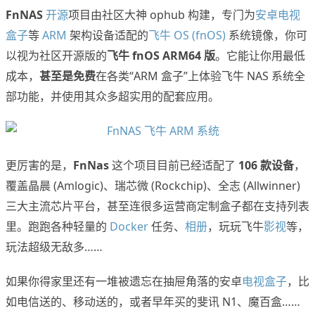
FnNAS
开源
项目由社区大神 ophub 构建，专门为
安卓电视
盒子
等
ARM
架构设备适配的
飞牛 OS (fnOS)
系统镜像，你可
以视为社区开源版的
飞牛 fnOS ARM64 版
。它能让你用最低
成本，
甚至是免费
在各类“ARM 盒子”上体验飞牛 NAS 系统全
部功能，并使用其众多超实用的配套应用。
更厉害的是，
FnNas
这个项目目前已经适配了
106 款设备
，
覆盖晶晨 (Amlogic)、瑞芯微 (Rockchip)、全志 (Allwinner)
三大主流芯片平台，甚至连很多运营商定制盒子都在支持列表
里。跑跑各种轻量的
Docker
任务、
相册
，玩玩飞牛
影视
等，
玩法超级无敌多……
如果你得家里还有一堆被遗忘在抽屉角落的安卓
电视盒子
，比
如电信送的、移动送的，或者早年买的斐讯 N1、魔百盒……