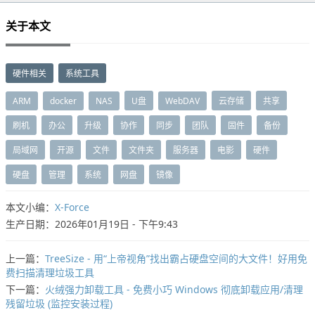
关于本文
硬件相关
系统工具
ARM
docker
NAS
U盘
WebDAV
云存储
共享
刷机
办公
升级
协作
同步
团队
固件
备份
局域网
开源
文件
文件夹
服务器
电影
硬件
硬盘
管理
系统
网盘
镜像
本文小编：
X-Force
生产日期：2026年01月19日 - 下午9:43
上一篇：
TreeSize - 用“上帝视角”找出霸占硬盘空间的大文件！好用免
费扫描清理垃圾工具
下一篇：
火绒强力卸载工具 - 免费小巧 Windows 彻底卸载应用/清理
残留垃圾 (监控安装过程)