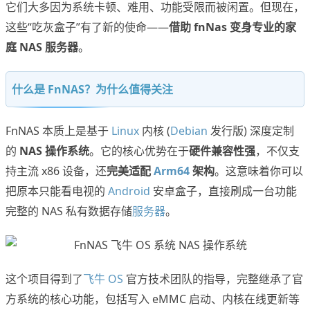
它们大多因为系统卡顿、难用、功能受限而被闲置。但现在，
这些“吃灰盒子”有了新的使命——
借助 fnNas 变身专业的家
庭 NAS 服务器
。
什么是 FnNAS？为什么值得关注
FnNAS 本质上是基于
Linux
内核 (
Debian
发行版) 深度定制
的
NAS 操作系统
。它的核心优势在于
硬件兼容性强
，不仅支
持主流 x86 设备，还
完美适配
Arm64
架构
。这意味着你可以
把原本只能看电视的
Android
安卓盒子，直接刷成一台功能
完整的 NAS 私有数据存储
服务器
。
这个项目得到了
飞牛 OS
官方技术团队的指导，完整继承了官
方系统的核心功能，包括写入 eMMC 启动、内核在线更新等