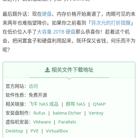
最后题外话：现在
硬盘
、内存价格开始离谱了，肉眼可见的未
来两年也难指望降价。如果你之前看到「
异次元的打折提醒
」
在低价位入手了
大容量 20TB 硬盘
那么恭喜你！趁着这个机
会，把闲置盒子和硬盘利用起来，既环保又省钱，何乐而不为
呢？
相关文件下载地址
官方网站：
访问
软件性质：免费开源
相关链接：
飞牛 NAS 成品
|
群晖 NAS
|
QNAP
安装盘制作：
Rufus
|
balena Etcher
|
Ventoy
虚拟机安装：
VMware
|
Parallels
Desktop
|
PVE
|
VirtualBox