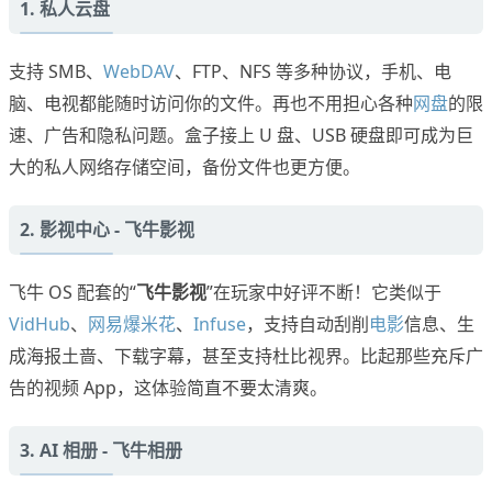
1. 私人云盘
支持 SMB、
WebDAV
、FTP、NFS 等多种协议，手机、电
脑、电视都能随时访问你的文件。再也不用担心各种
网盘
的限
速、广告和隐私问题。盒子接上 U 盘、USB 硬盘即可成为巨
大的私人网络存储空间，备份文件也更方便。
2. 影视中心 - 飞牛影视
飞牛 OS 配套的“
飞牛影视
”在玩家中好评不断！它类似于
VidHub
、
网易爆米花
、
Infuse
，支持自动刮削
电影
信息、生
成海报土啬、下载字幕，甚至支持杜比视界。比起那些充斥广
告的视频 App，这体验简直不要太清爽。
3. AI 相册 - 飞牛相册