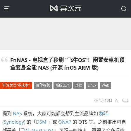
FnNAS - 电视盒子秒刷 “飞牛OS”！闲置安卓机顶
盒变身全能 NAS (开源 fnOS ARM 版)
开源免费“零成本”
硬件相关
系统工具
其他
Linux
Web
1月19日
9
提到
NAS
系统，大家可能都会想到主流品牌如
群晖
(Synology)
的「
DSM
」或
QNAP
的 QTS 等。之前推出可自
部署的「
飞牛 OS (fnOS)
」可谓一鸣惊人，赢得了众多玩家