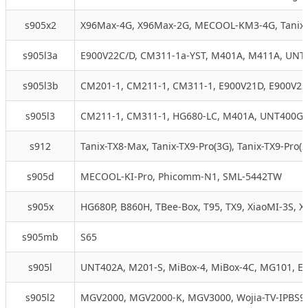
s905x2
X96Max-4G, X96Max-2G, MECOOL-KM3-4G, Tanix-T
s905l3a
E900V22C/D, CM311-1a-YST, M401A, M411A, UNT4
s905l3b
CM201-1, CM211-1, CM311-1, E900V21D, E900V22
s905l3
CM211-1, CM311-1, HG680-LC, M401A, UNT400G1,
s912
Tanix-TX8-Max, Tanix-TX9-Pro(3G), Tanix-TX9-Pro
s905d
MECOOL-KI-Pro, Phicomm-N1, SML-5442TW
s905x
HG680P, B860H, TBee-Box, T95, TX9, XiaoMI-3S, X
s905mb
S65
s905l
UNT402A, M201-S, MiBox-4, MiBox-4C, MG101, E9
s905l2
MGV2000, MGV2000-K, MGV3000, Wojia-TV-IPBS9