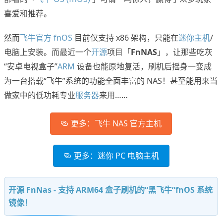
喜爱和推荐。
然而
飞牛官方 fnOS
目前仅支持 x86 架构，只能在
迷你主机
/
电脑上安装。而最近一个
开源
项目「
FnNAS
」，让那些吃灰
“安卓电视盒子”
ARM
设备也能原地复活，刷机后摇身一变成
为一台搭载“飞牛”系统的功能全面丰富的 NAS！甚至能用来当
做家中的低功耗专业
服务器
来用……
更多：飞牛 NAS 官方主机
更多：迷你 PC 电脑主机
开源 FnNas - 支持 ARM64 盒子刷机的“黑飞牛”fnOS 系统
镜像！