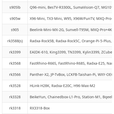
s905lb
Q96-mini, BesTV-R3300L, SumaVision-Q7, MG101,
s905w
X96-Mini, TX3-Mini, W95, X96W/FunTV, MXQ-Pro
s905
Beelink-Mini-MX-2G, Sunvell-T95M, MXQ-Pro+4K,
rk3588(s)
Radxa-Rock5B, Radxa-Rock5C, Orange-Pi-5-Plus,
rk3399
EAIDK-610, King3399, TN3399, Kylin3399, ZCube1-
rk3568
FastRhino-R66S, FastRhino-R68S, Radxa-E25, Nan
rk3566
Panther-X2, JP-TvBox, LCKFB-Taishan-Pi, WXY-OEC
rk3528
HLink-H28K, Radxa-E20C, H96-Max-M2
rk3328
BeikeYun, Chainedbox-L1-Pro, Station-M1, Bqeel
rk3318
RX3318-Box