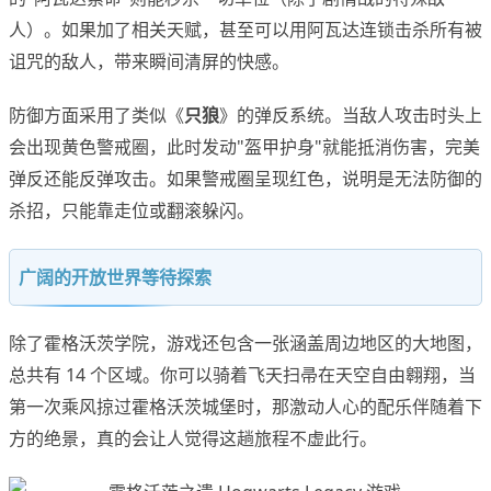
人）。如果加了相关天赋，甚至可以用阿瓦达连锁击杀所有被
诅咒的敌人，带来瞬间清屏的快感。
防御方面采用了类似《
只狼
》的弹反系统。当敌人攻击时头上
会出现黄色警戒圈，此时发动"盔甲护身"就能抵消伤害，完美
弹反还能反弹攻击。如果警戒圈呈现红色，说明是无法防御的
杀招，只能靠走位或翻滚躲闪。
广阔的开放世界等待探索
除了霍格沃茨学院，游戏还包含一张涵盖周边地区的大地图，
总共有 14 个区域。你可以骑着飞天扫帚在天空自由翱翔，当
第一次乘风掠过霍格沃茨城堡时，那激动人心的配乐伴随着下
方的绝景，真的会让人觉得这趟旅程不虚此行。