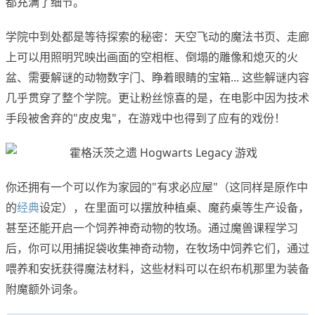
都充满了细节。
学院中到处都是等待探索的秘密：天空飞动的魔法书页、走廊
上可以用照明咒映出画面的空相框、倒塌的雕像和熄灭的火
盆、需要解谜的动物数字门、睁着眼睛的宝箱... 这些解谜内容
几乎贯穿了整个学院。更让粉丝惊喜的是，在电影中因为技术
手段被舍弃的"皮皮鬼"，在游戏中也得到了应有的戏份！
你还拥有一个可以作为家园的"有求必应屋"（这同样是原作中
的
经典
设定），在里面可以摆放种植桌、魔药桌等生产设备，
甚至还能开启一个饲养神奇动物的牧场。通过魔兽课程学习
后，你可以用捕捉袋收集神奇动物，在牧场中饲养它们，通过
喂养和安抚获得魔法材料，这些材料可以在织布机那里为装备
附魔额外词条。