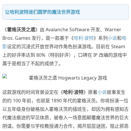
让哈利波特迷们圆梦的魔法世界游戏
《
霍格沃茨之遗
》由 Avalanche Software 开发、Warner
Bros. Games 发行，是一款基于《
哈利·波特
》系列
小说
和
电
影
设定的沉浸式开放世界动作角色扮演游戏。目前在 Steam
上的好评率达到 80%（特别好评），口碑在 IP 改编的游戏中
属于是相当了不起的成绩了。
这款游戏的时间背景设定在《
哈利·波特
》原著
小说
故事发生
的约 100 年前，也就是 1890 年代的霍格沃茨。你将扮演一位
以五年级身份破格加入霍格沃茨的插班生，却因为拥有感知古
代魔法痕迹的罕见体质，被卷入一场意图颠覆魔法世界的巨大
阴谋。你需要与学校教授通力合作，揭开层层谜团，阻止邪恶