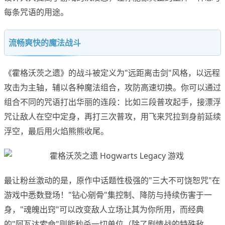
每条咒语的用途。
流畅爽快的魔法战斗
《霍格沃茨之遗》的战斗被定义为"远距离击剑"风格，以远程
攻击为主轴，辅以各种魔法组合，攻防高速切换。你可以通过
组合不同的咒语打出华丽的连段：比如三段普攻起手，接漂浮
咒让敌人在空中定身，再打三次普攻，用飞来咒拉到身前延续
浮空，最后用火焰熊熊收尾。
最让粉丝激动的是，原作中话题性极强的"三大不可饶恕咒"在
游戏中悉数登场！"钻心剜骨"集控制、降防与持续伤害于一
身，"魂魄出窍"可以改变敌人立场让其为你所用，而经典
的"阿瓦达索命"则能秒杀一切单位（除了剧情战的特殊敌