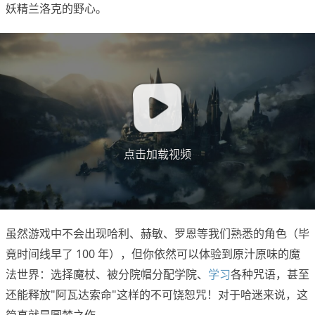
妖精兰洛克的野心。
点击加载视频
虽然游戏中不会出现哈利、赫敏、罗恩等我们熟悉的角色（毕
竟时间线早了 100 年），但你依然可以体验到原汁原味的魔
法世界：选择魔杖、被分院帽分配学院、
学习
各种咒语，甚至
还能释放"阿瓦达索命"这样的不可饶恕咒！对于哈迷来说，这