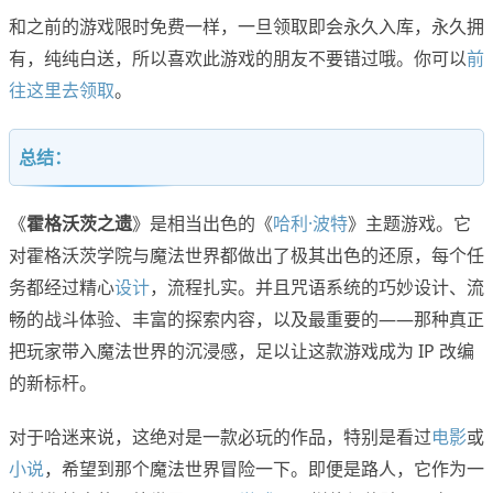
和之前的游戏限时免费一样，一旦领取即会永久入库，永久拥
有，纯纯白送，所以喜欢此游戏的朋友不要错过哦。你可以
前
往这里去领取
。
总结：
《
霍格沃茨之遗
》是相当出色的《
哈利·波特
》主题游戏。它
对霍格沃茨学院与魔法世界都做出了极其出色的还原，每个任
务都经过精心
设计
，流程扎实。并且咒语系统的巧妙设计、流
畅的战斗体验、丰富的探索内容，以及最重要的——那种真正
把玩家带入魔法世界的沉浸感，足以让这款游戏成为 IP 改编
的新标杆。
对于哈迷来说，这绝对是一款必玩的作品，特别是看过
电影
或
小说
，希望到那个魔法世界冒险一下。即便是路人，它作为一