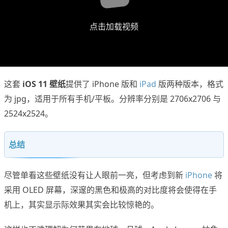
点击加载视频
这套
iOS 11 壁纸
提供了 iPhone 版和
iPad
版两种版本，格式
为 jpg，适用于所有手机/平板。分辨率分别是 2706x2706 与
2524x2524。
总结
尽管单看这些壁纸没有让人眼前一亮，但考虑到新
iPhone
将
采用 OLED 屏幕，深邃的黑色和极高的对比度将会使得在手
机上，其实显示际效果其实会比较惊艳的。