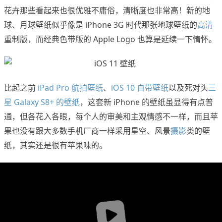
花卉那些看起来也很优雅不庸俗，清晰度也非常高！新的地
球、月球壁纸似乎像是 iPhone 3G 时代那张地球壁纸的
高清
重制版，而经典色带版的 Apple Logo 也算是延续一下情怀。
比起之前
iPad Pro 航拍壁纸
、
iOS 10 自带壁纸
以及死对头
三
星 Galaxy S8+ 的壁纸
，这套新 iPhone 的壁纸虽显得有点普
通，但各花入各眼，每个人的审美和主观情感不一样，而且苹
果也没有跟大多数手机厂商一样采用星空、风景
摄影
类的壁
纸，其实还是很有苹果味的。