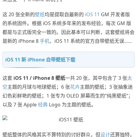
这 20 张全新的
壁纸
均是提取自最新的
iOS 11
GM 开发者版
的系统固件。根据 iOS 系统多年来的发布经验，每次 GM 版
都是与正式版完全一致的。因此基本可以判断，这套壁纸将会
是新的 iPhone 8
手机
、iOS 11 系统的官方自带壁纸无误……
iOS 11 新 iPhone 自带壁纸下载
这套
iOS 11 / iPhone 8 壁纸
一共 20 张，其中包含了 3 张
太
空
主题的月球与地球壁纸；6 张
花卉
主题的壁纸；3 张抽象迷
幻色彩鲜艳的壁纸；1 张专为 OLED 屏幕而生的“纯黑壁纸”；
以及 7 张 Apple
经典
Logo 为主题的壁纸。
壁纸整体的风格其实不算特别的讨好群众，但
设计
还算独特，