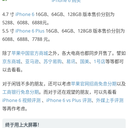
4.7 寸
iPhone 6
16GB、64GB、128GB 版本售价分别为
5288、6088、6888元。
5.5 寸
iPhone 6 Plus
16GB、64GB、128GB 版本售价分别为
6088、6888、7788 元。
除了
苹果中国官方商城
之外，各大电商也都同步开售了。譬如
京东商城
、
亚马逊
、
苏宁易购
、
易讯
、
国美
、
1号店
等等都可
以去看看。
对于闲钱不多的朋友，还可以考虑
苹果官网招商免息分期
以及
工商银行免息分期
。而对于还在观望的朋友，可以先看看
iPhone 6 视频评测
、
iPhone 6 vs Plus 评测
、
外媒上手评测
等再作考虑。
终于用上大屏幕！