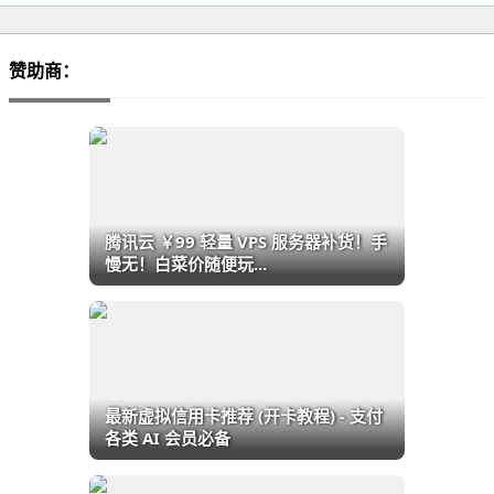
赞助商：
腾讯云 ￥99 轻量 VPS 服务器补货！手
慢无！白菜价随便玩...
最新虚拟信用卡推荐 (开卡教程) - 支付
各类 AI 会员必备