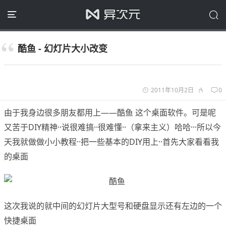
酷鱼 - 幻灯片大小改变
2011年10月2日
0
由于我身边很多朋友都用上——酷鱼 这个桌面软件。可是呢
又苦于DIY精神··说很难搞··很难懂··（拿来主义）哈哈···所以今
天我就做做小小教程··把一些基本的DIY用上··首先大家看看我
的桌面
这次我说的就中间的幻灯片大型号和硬盘显示还有左边的一个
快捷桌面