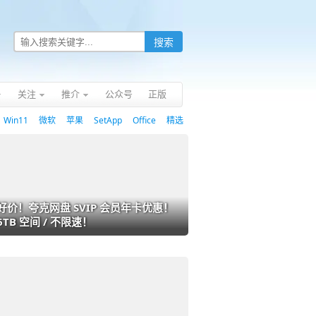
关注
推介
公众号
正版
Win11
微软
苹果
SetApp
Office
精选
好价！夸克网盘 SVIP 会员年卡优惠！
6TB 空间 / 不限速！