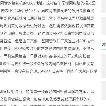
生网管的控制机的MAC地址。这样由于局域网电脑的报文是
网管这种“主动引导”之后，局域网电脑发送的数据包就直接
生网管系统就可以通过将网卡置于混杂模式而抓取局域网
滤规则来对数据包进行过滤，然后再将数据包转发到真正
制的目的。毋庸置疑，这种通过ARP方式来控制局域网电
常普遍，但是由于其他一些网管软件厂家这些对ARP技术
发
们在使用ARP模式监控时常常导致内网电脑掉线，不得已
。而聚生网管由于早期对ARP监控模式的开发和实践较
因此聚生网管系统一般不会导致内网电脑掉线，因此也没有
聚生网管一直没有放弃通过ARP方式监控，国内广大用户似乎
，如果应用得当，的确是一种很好的网络管理解决方案，尤
交换机做端口镜像，加装HUB集线器或代理服务器的方