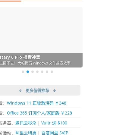
DM 必备的下载神器
istary 6 Pro 搜索神器
ences 桌面图标自动整理/美化神器
arallels Desktop 虚拟机
ownie 下载网络视频的神器 (Mac)
ypora - 极简好用的 Markdown 编辑器
强的 Windows 平台下载工具
过回不去！大幅提高 Windows 文件搜索效率
人必备！图标再多桌面也不再凌乱！
 Mac 上流畅运行 Windows (支持 M 芯片)
键下视频，超简单好用！谁用谁知道
覆写作体验！跨平台支持 Win / Mac
↓ 更多值得推荐 ↓
版：
Windows 11 正版激活码 ￥348
版：
Office 365 订阅个人/家庭版 ￥228
服务器：
腾讯云秒杀
|
Vultr 送 $100
价活动：
阿里云特惠
|
百度网盘 SVIP