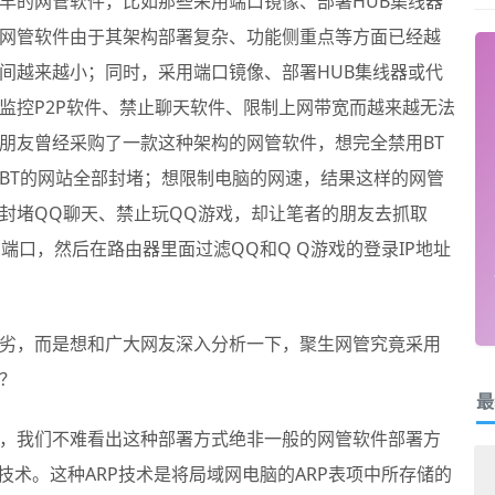
早的网管软件，比如那些采用端口镜像、部署HUB集线器
网管软件由于其架构部署复杂、功能侧重点等方面已经越
间越来越小；同时，采用端口镜像、部署HUB集线器或代
监控P2P软件、禁止聊天软件、限制上网带宽而越来越无法
朋友曾经采购了一款这种架构的网管软件，想完全禁用BT
BT的网站全部封堵；想限制电脑的网速，结果这样的网管
封堵QQ聊天、禁止玩QQ游戏，却让笔者的朋友去抓取
和端口，然后在路由器里面过滤QQ和Q Q游戏的登录IP地址
劣，而是想和广大网友深入分析一下，聚生网管究竟采用
？
最
，我们不难看出这种部署方式绝非一般的网管软件部署方
技术。这种ARP技术是将局域网电脑的ARP表项中所存储的