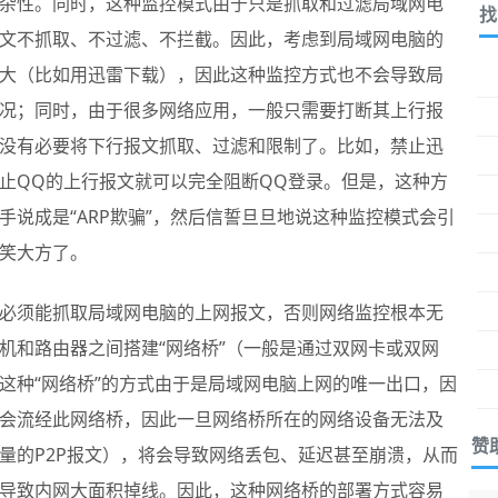
杂性。同时，这种监控模式由于只是抓取和过滤局域网电
找
文不抓取、不过滤、不拦截。因此，考虑到局域网电脑的
大（比如用迅雷下载），因此这种监控方式也不会导致局
况；同时，由于很多网络应用，一般只需要打断其上行报
没有必要将下行报文抓取、过滤和限制了。比如，禁止迅
止QQ的上行报文就可以完全阻断QQ登录。但是，这种方
说成是“ARP欺骗”，然后信誓旦旦地说这种监控模式会引
笑大方了。
必须能抓取局域网电脑的上网报文，否则网络监控根本无
机和路由器之间搭建“网络桥”（一般是通过双网卡或双网
这种“网络桥”的方式由于是局域网电脑上网的唯一出口，因
会流经此网络桥，因此一旦网络桥所在的网络设备无法及
赞
量的P2P报文），将会导致网络丢包、延迟甚至崩溃，从而
导致内网大面积掉线。因此，这种网络桥的部署方式容易