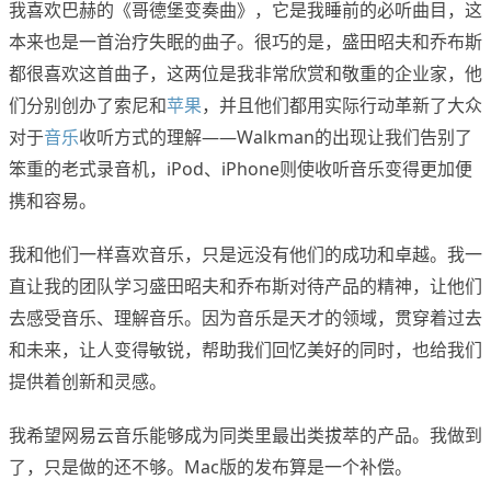
我喜欢巴赫的《哥德堡变奏曲》，它是我睡前的必听曲目，这
本来也是一首治疗失眠的曲子。很巧的是，盛田昭夫和乔布斯
都很喜欢这首曲子，这两位是我非常欣赏和敬重的企业家，他
们分别创办了索尼和
苹果
，并且他们都用实际行动革新了大众
对于
音乐
收听方式的理解——Walkman的出现让我们告别了
笨重的老式录音机，iPod、iPhone则使收听音乐变得更加便
携和容易。
我和他们一样喜欢音乐，只是远没有他们的成功和卓越。我一
直让我的团队学习盛田昭夫和乔布斯对待产品的精神，让他们
去感受音乐、理解音乐。因为音乐是天才的领域，贯穿着过去
和未来，让人变得敏锐，帮助我们回忆美好的同时，也给我们
提供着创新和灵感。
我希望网易云音乐能够成为同类里最出类拔萃的产品。我做到
了，只是做的还不够。Mac版的发布算是一个补偿。