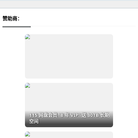
赞助商：
115 网盘会员 “8 年 VIP” 送 30TB 长期
空间