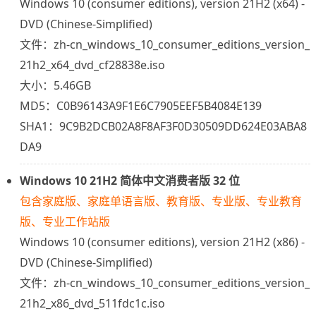
Windows 10 (consumer editions), version 21H2 (x64) -
DVD (Chinese-Simplified)
文件：zh-cn_windows_10_consumer_editions_version_
21h2_x64_dvd_cf28838e.iso
大小：5.46GB
MD5：C0B96143A9F1E6C7905EEF5B4084E139
SHA1：9C9B2DCB02A8F8AF3F0D30509DD624E03ABA8
DA9
Windows 10 21H2 简体中文消费者版 32 位
包含家庭版、家庭单语言版、教育版、专业版、专业教育
版、专业工作站版
Windows 10 (consumer editions), version 21H2 (x86) -
DVD (Chinese-Simplified)
文件：zh-cn_windows_10_consumer_editions_version_
21h2_x86_dvd_511fdc1c.iso