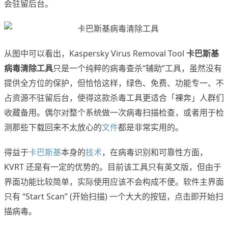
会驻留后台。
从图中可以看出，Kaspersky Virus Removal Tool
卡巴斯基
病毒清除工具
只是一个纯粹的病毒查杀“辅助”工具，虽然没有
提供全方位的保护，但恰恰这样，绿色、免费、功能专一、不
占资源不驻留后台，使得这款杀毒工具更适合「裸奔」人群们
收藏备用。偶尔对整个系统做一次病毒扫描检查，或者用于检
测那些下载回来不太放心的
文件
都是非常实用的。
得益于
卡巴斯基
本身的
技术
，在病毒识别和可靠性方面，
KVRT 还是有一定的优势的。目前该工具只有英文版，但由于
界面功能比较简单，实际使用应该不会构成不便。软件主界面
只有 “Start Scan” (开始扫描) 一个大大的按钮，点击即开始扫
描病毒。