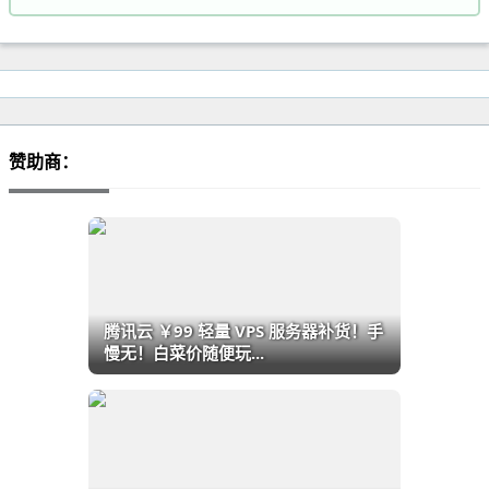
赞助商：
腾讯云 ￥99 轻量 VPS 服务器补货！手
慢无！白菜价随便玩...