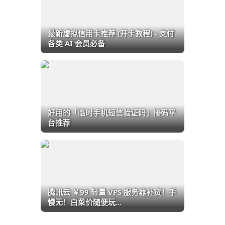
最新虚拟信用卡推荐 (开卡教程) - 支付
各类 AI 会员必备
好用的「临时手机短信验证码」接码平
台推荐
腾讯云 ￥99 轻量 VPS 服务器补货！手
慢无！白菜价随便玩...