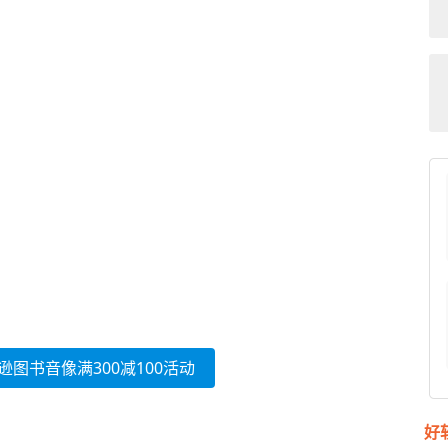
逊图书音像满300减100活动
好