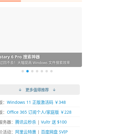
DM 必备的下载神器
istary 6 Pro 搜索神器
ences 桌面图标自动整理/美化神器
arallels Desktop 虚拟机
ownie 下载网络视频的神器 (Mac)
ypora - 极简好用的 Markdown 编辑器
强的 Windows 平台下载工具
过回不去！大幅提高 Windows 文件搜索效率
人必备！图标再多桌面也不再凌乱！
 Mac 上流畅运行 Windows (支持 M 芯片)
键下视频，超简单好用！谁用谁知道
覆写作体验！跨平台支持 Win / Mac
↓ 更多值得推荐 ↓
版：
Windows 11 正版激活码 ￥348
版：
Office 365 订阅个人/家庭版 ￥228
服务器：
腾讯云秒杀
|
Vultr 送 $100
价活动：
阿里云特惠
|
百度网盘 SVIP