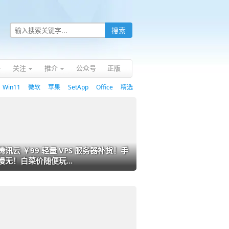
关注
推介
公众号
正版
Win11
微软
苹果
SetApp
Office
精选
腾讯云 ￥99 轻量 VPS 服务器补货！手
慢无！白菜价随便玩...