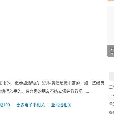
I
L
F
P
D
T
超
用
懒
在
一
颠
全场图书的，但参加活动的书的种类还是挺丰富的，如一些经典
正
还是比较值得入手的。有兴趣的朋友不妨去领券看看吧……
正
云
100
|
更多电子书相关
|
亚马逊相关
好