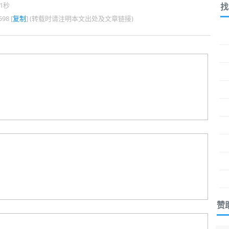
1秒
找
98 [
复制
] (转载时请注明本文出处及文章链接)
赞