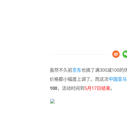
虽然不久前
京东
也搞了满300减10
价格都小幅度上调了。而这次
中国亚马
100
，活动时间到
5月17日结束
。