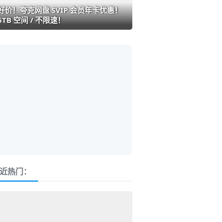
好价！夸克网盘 SVIP 会员年卡优惠！
6TB 空间 / 不限速！
近热门：